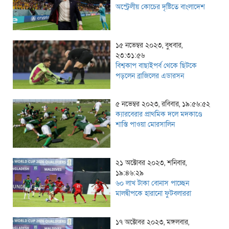
অস্ট্রেলীয় কোচের দৃষ্টিতে বাংলাদেশ
১৫ নভেম্বর ২০২৩, বুধবার,
২৩:৩১:৫৬
বিশ্বকাপ বাছাইপর্ব থেকে ছিটকে
পড়লেন ব্রাজিলের এডারসন
৫ নভেম্বর ২০২৩, রবিবার, ১৯:৫৬:৫২
ক্যারবেরার প্রাথমিক দলে মদকাণ্ডে
শাস্তি পাওয়া মোরসালিন
২১ অক্টোবর ২০২৩, শনিবার,
১৯:৪৬:২৯
৬০ লাখ টাকা বোনাস পাচ্ছেন
মালদ্বীপকে হারানো ফুটবলাররা
১৭ অক্টোবর ২০২৩, মঙ্গলবার,