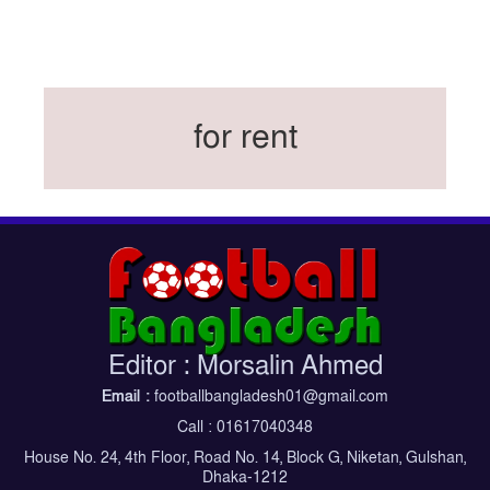
বিশ্বকাপে ইতালি না থাকলেও আছেন তিন ইতালিয়ান
বিশ্বকাপের অনুশীলন ঘাঁটি যুক্তরাষ্ট্র থেকে মেক্সিকোতে
সরিয়ে নিয়েছে ইরান
নতুন কোচ থমাস ডুলি
for rent
বর্ষসেরা ক্রীড়াবিদ ও পপুলার চয়েজসহ ফুটবলার হামজা
চৌধুরীর ত্রিমুকুট
ব্রাজিলের বিশ্বকাপ দলে নেইমার, জল্পনার অবসান
ইতিহাস গড়ার অপেক্ষায় রোনালদো!
ফেডারেশন কাপ: আজকের ফাইনাল বুধবার
কুল-বিএসপিএ অ্যাওয়ার্ডের সংক্ষিপ্ত তালিকায় হামজা-
ঋতুপর্ণা
Editor : Morsalin Ahmed
বসুন্ধরা কিংসের ষষ্ঠ শিরোপা জয়
Email :
footballbangladesh01@gmail.com
Call : 01617040348
House No. 24, 4th Floor, Road No. 14, Block G, Niketan, Gulshan,
Dhaka-1212