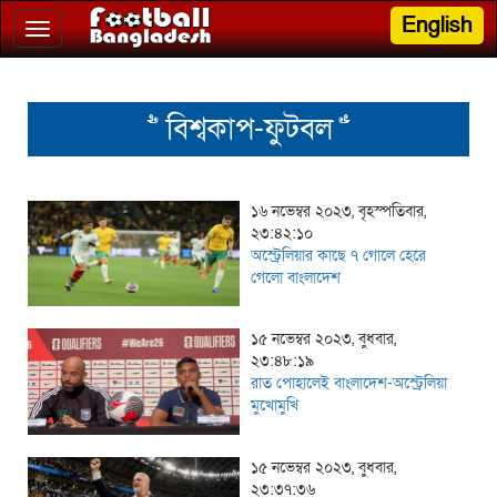
English
Toggle
navigation
>> বিশ্বকাপ-ফুটবল <<
১৬ নভেম্বর ২০২৩, বৃহস্পতিবার,
২৩:৪২:১০
অস্ট্রেলিয়ার কাছে ৭ গোলে হেরে
গেলো বাংলাদেশ
১৫ নভেম্বর ২০২৩, বুধবার,
২৩:৪৮:১৯
রাত পোহালেই বাংলাদেশ-অস্ট্রেলিয়া
মুখোমুখি
১৫ নভেম্বর ২০২৩, বুধবার,
২৩:৩৭:৩৬