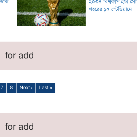
 ডাক
২০৩৪ বিশ্বকাপ হবে সৌ
শহরের ১৫ স্টেডিয়ামে
for add
7
8
Next ›
Last »
for add