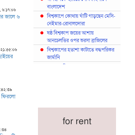
বাংলাদেশ
র, ৬:১৭:০৬
বিশ্বকাপে কোথায় ঘাঁটি গাড়ছেন মেসি-
য়ার জালে ৬
নেইমার-রোনালদোরা
ষষ্ঠ বিশ্বকাপ জয়ের আশায়
আনচেলত্তির ওপর ভরসা ব্রাজিলের
বিশ্বকাপের হতাশা কাটাতে বদ্ধপরিকর
, ২১:৫৫:০৬
াছাইয়ের
জার্মানি
মরক্কোর বিশ্বকাপ দলে বড় নাম
হাকিমি-দিয়াজ
মেয়েদের সামনে হ্যাটট্রিক শিরোপার
২০:৪২:৩৯
হাতছানি
ে ফিরলো
বাংলাদেশ জাতীয় ফুটবল দলের নতুন
অধ্যায় শুরু
প্রথমবারের মতো রিয়ালের কোন
for rent
খেলোয়াড় ছাড়াই স্পেনের বিশ্বকাপ
০:৩৪
দল ঘোষণা