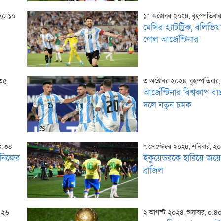
:২০:১০
১৭ অক্টোবর ২০২৪, বৃহস্পতিবা
মেসির হ্যাটট্রিক, বলিভি
গোল আর্জেন্টিনার
:৩৫
৩ অক্টোবর ২০২৪, বৃহস্পতিবার
আর্জেন্টিনার বিশ্বকাপ ব
দলে নতুন চমক
৩৩:৩৪
৭ সেপ্টেম্বর ২০২৪, শনিবার, 
 নিজের
ইকুয়েডরকে হারিয়ে জয়
ব্রাজিল
১:২৬
২ আগস্ট ২০২৪, শুক্রবার, ০:৪