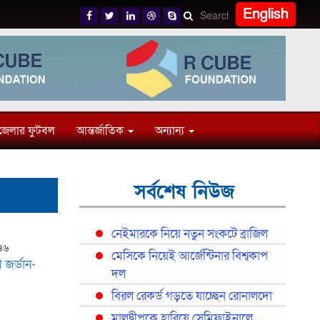
English
জেলার ফুটবল
আন্তর্জাতিক
অন্যান্য
সর্বশেষ নিউজ
নেইমারকে নিয়ে নতুন সংকটে ব্রাজিল
:৪৬
মেসিকে নিয়েই আর্জেন্টিনার বিশ্বকাপ
 জর্ডান-
দল
বিরল রেকর্ড গড়তে যাচ্ছেন রোনালদো
মালদ্বীপকে হারিয়ে সেমিফাইনালে