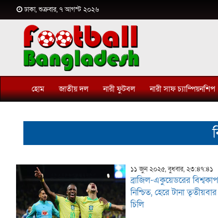
ঢাকা, শুক্রবার, ৭ আগস্ট ২০২৬
হোম
জাতীয় দল
নারী ফুটবল
নারী সাফ চ্যাম্পিয়নশিপ
ব
১১ জুন ২০২৫, বুধবার, ২৩:৪৭:৪১
ব্রাজিল-একুয়েডরের বিশ্বকা
নিশ্চিত, হেরে টানা তৃতীয়বার ব
চিলি