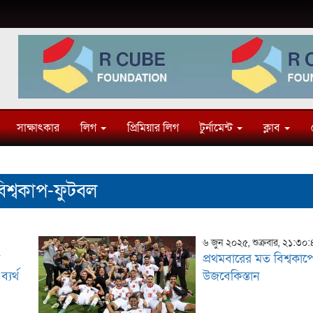
সাক্ষাৎকার
লিগ
প্রিমিয়ার লিগ
টুর্নামেন্ট
ক্লাব
িশ্বকাপ-ফুটবল
৬ জুন ২০২৫, শুক্রবার, ২১:৩০
প
প্রথমবারের মত বিশ্বকাপে
্যর্থ
উজবেকিস্তান