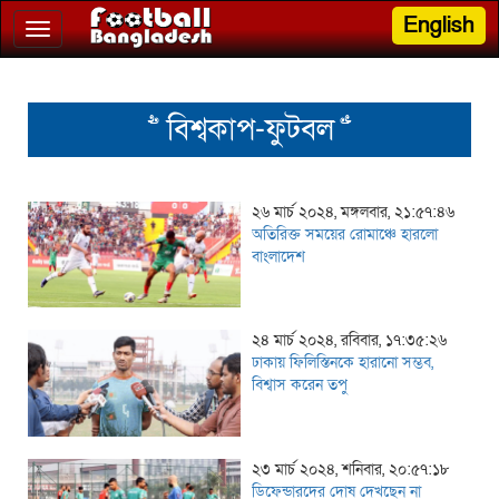
English
Toggle
navigation
>> বিশ্বকাপ-ফুটবল <<
২৬ মার্চ ২০২৪, মঙ্গলবার, ২১:৫৭:৪৬
অতিরিক্ত সময়ের রোমাঞ্চে হারলো
বাংলাদেশ
২৪ মার্চ ২০২৪, রবিবার, ১৭:৩৫:২৬
ঢাকায় ফিলিস্তিনকে হারানো সম্ভব,
বিশ্বাস করেন তপু
২৩ মার্চ ২০২৪, শনিবার, ২০:৫৭:১৮
ডিফেন্ডারদের দোষ দেখছেন না