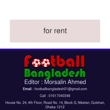
বিশ্বকাপে ইতালি না থাকলেও আছেন তিন ইতালিয়ান
বিশ্বকাপের অনুশীলন ঘাঁটি যুক্তরাষ্ট্র থেকে মেক্সিকোতে
সরিয়ে নিয়েছে ইরান
নতুন কোচ থমাস ডুলি
for rent
বর্ষসেরা ক্রীড়াবিদ ও পপুলার চয়েজসহ ফুটবলার হামজা
চৌধুরীর ত্রিমুকুট
ব্রাজিলের বিশ্বকাপ দলে নেইমার, জল্পনার অবসান
ইতিহাস গড়ার অপেক্ষায় রোনালদো!
ফেডারেশন কাপ: আজকের ফাইনাল বুধবার
কুল-বিএসপিএ অ্যাওয়ার্ডের সংক্ষিপ্ত তালিকায় হামজা-
ঋতুপর্ণা
Editor : Morsalin Ahmed
বসুন্ধরা কিংসের ষষ্ঠ শিরোপা জয়
Email :
footballbangladesh01@gmail.com
Call : 01617040348
House No. 24, 4th Floor, Road No. 14, Block G, Niketan, Gulshan,
Dhaka-1212