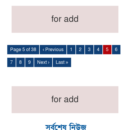
for add
Page 5 of 38
‹ Previous
1
2
3
4
5
6
7
8
9
Next ›
Last »
for add
সর্বশেষ নিউজ