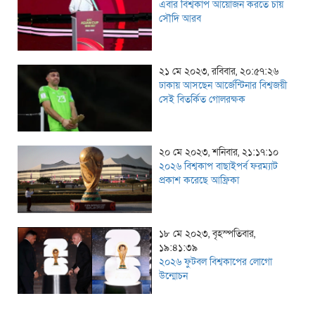
এবার বিশ্বকাপ আয়োজন করতে চায়
সৌদি আরব
২১ মে ২০২৩, রবিবার, ২০:৫৭:২৬
ঢাকায় আসছেন আর্জেন্টিনার বিশ্বজয়ী
সেই বিতর্কিত গোলরক্ষক
২০ মে ২০২৩, শনিবার, ২১:১৭:১০
২০২৬ বিশ্বকাপ বাছাইপর্ব ফরম্যাট
প্রকাশ করেছে আফ্রিকা
১৮ মে ২০২৩, বৃহস্পতিবার,
১৯:৪১:৩৯
২০২৬ ফুটবল বিশ্বকাপের লোগো
উন্মোচন