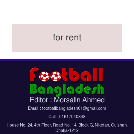
বিশ্বকাপে ইতালি না থাকলেও আছেন তিন ইতালিয়ান
বিশ্বকাপের অনুশীলন ঘাঁটি যুক্তরাষ্ট্র থেকে মেক্সিকোতে
সরিয়ে নিয়েছে ইরান
নতুন কোচ থমাস ডুলি
for rent
বর্ষসেরা ক্রীড়াবিদ ও পপুলার চয়েজসহ ফুটবলার হামজা
চৌধুরীর ত্রিমুকুট
ব্রাজিলের বিশ্বকাপ দলে নেইমার, জল্পনার অবসান
ইতিহাস গড়ার অপেক্ষায় রোনালদো!
ফেডারেশন কাপ: আজকের ফাইনাল বুধবার
কুল-বিএসপিএ অ্যাওয়ার্ডের সংক্ষিপ্ত তালিকায় হামজা-
ঋতুপর্ণা
Editor : Morsalin Ahmed
বসুন্ধরা কিংসের ষষ্ঠ শিরোপা জয়
Email :
footballbangladesh01@gmail.com
Call : 01617040348
House No. 24, 4th Floor, Road No. 14, Block G, Niketan, Gulshan,
Dhaka-1212