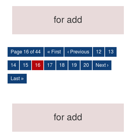
for add
Page 16 of 44
« First
‹ Previous
12
13
14
15
16
17
18
19
20
Next ›
Last »
for add