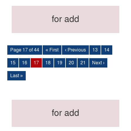
for add
Page 17 of 44
« First
‹ Previous
13
14
15
16
17
18
19
20
21
Next ›
Last »
for add