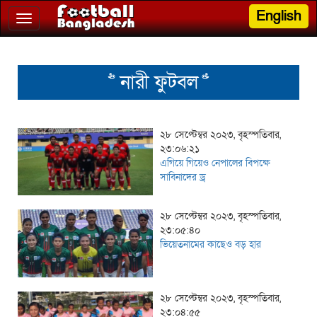
English
Toggle
navigation
>> নারী ফুটবল <<
২৮ সেপ্টেম্বর ২০২৩, বৃহস্পতিবার,
২৩:০৬:২১
এগিয়ে গিয়েও নেপালের বিপক্ষে
সাবিনাদের ড্র
২৮ সেপ্টেম্বর ২০২৩, বৃহস্পতিবার,
২৩:০৫:৪০
ভিয়েতনামের কাছেও বড় হার
২৮ সেপ্টেম্বর ২০২৩, বৃহস্পতিবার,
২৩:০৪:৫৫