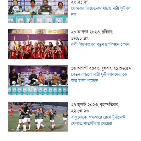
২৩:২১:২৭
সোমবার ভিয়েতনাম যাচ্ছে নারী ফুটবল
দল
২০ আগস্ট ২০২৩, রবিবার,
১৯:৪৮:৪৭
নারী বিশ্বকাপের নতুন চ্যাম্পিয়ন স্পেন
১৬ আগস্ট ২০২৩, বুধবার, ২১:৩৬:৫৯
বেতন বাড়লো নারী ফুটবলারদের, কে
কত টাকা পাচ্ছেন
২৭ জুলাই ২০২৩, বৃহস্পতিবার,
২২:৫৪:২৬
বাফুফেকে অন্ধকারে রেখে টুর্নামেন্ট
খেলতে সাতক্ষীরায় মেয়েরা