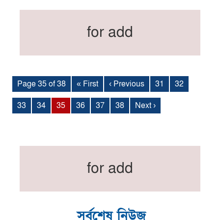
for add
Page 35 of 38
« First
‹ Previous
31
32
33
34
35
36
37
38
Next ›
for add
সর্বশেষ নিউজ