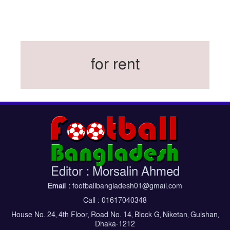
বিশ্বকাপে ইতালি না থাকলেও আছেন তিন ইতালিয়ান
বিশ্বকাপের অনুশীলন ঘাঁটি যুক্তরাষ্ট্র থেকে মেক্সিকোতে
সরিয়ে নিয়েছে ইরান
নতুন কোচ থমাস ডুলি
for rent
বর্ষসেরা ক্রীড়াবিদ ও পপুলার চয়েজসহ ফুটবলার হামজা
চৌধুরীর ত্রিমুকুট
ব্রাজিলের বিশ্বকাপ দলে নেইমার, জল্পনার অবসান
ইতিহাস গড়ার অপেক্ষায় রোনালদো!
ফেডারেশন কাপ: আজকের ফাইনাল বুধবার
কুল-বিএসপিএ অ্যাওয়ার্ডের সংক্ষিপ্ত তালিকায় হামজা-
ঋতুপর্ণা
Editor : Morsalin Ahmed
বসুন্ধরা কিংসের ষষ্ঠ শিরোপা জয়
Email :
footballbangladesh01@gmail.com
Call : 01617040348
House No. 24, 4th Floor, Road No. 14, Block G, Niketan, Gulshan,
Dhaka-1212