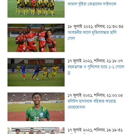
জামাল ভূঁইয়া জেতালেন সাইফকে
১৮ জুলাই ২০২১, রবিবার, ২১:৩০:৩৫
আবাহনীর জালে মুক্তিযোদ্ধার হালি
গোল
১৭ জুলাই ২০২১, শনিবার, ২১:১৮:০৭
রহমতগঞ্জ ও পুলিশের ম্যাচ ১-১ গোলে
ড্র
১৭ জুলাই ২০২১, শনিবার, ২১:০০:০৫
রবিউল হাসানকে বহিস্কার করেছে
মোহামেডান
১৭ জুলাই ২০২১, শনিবার, ১৯:১৯:৩১