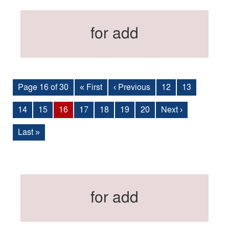
for add
Page 16 of 30
« First
‹ Previous
12
13
14
15
16
17
18
19
20
Next ›
Last »
for add