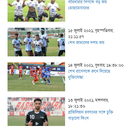
বারিধারার বিপক্ষে বড় জয়
মোহামেডানের
১৫ জুলাই ২০২১, বৃহস্পতিবার,
২১:১১:৫৭
শেখ জামালের দশম জয়
১৪ জুলাই ২০২১, বুধবার, ১৯:৩৮:০০
শেখ রাসেলকে রুখে দিয়েছে
মুক্তিযোদ্ধা
১৩ জুলাই ২০২১, মঙ্গলবার,
১৮:২১:৩৬
ব্রাজিলিয়ান রবসনের সঙ্গে চুক্তি
বাড়ালো কিংস