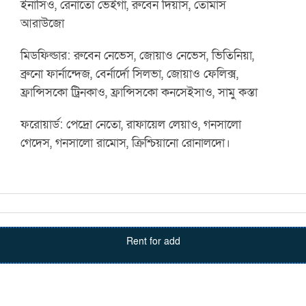
ইনাসিও, রেনাতো ভেইগা, রুবেন দিয়াস, তোমাস
আরাউজো
মিডফিল্ডার: রুবেন নেভেস, জোয়াও নেভেস, ভিতিনিয়া,
ব্রুনো ফার্নান্দেজ, বের্নার্দো সিলভা, জোয়াও ফেলিক্স,
ফ্রান্সিসকো ট্রিনকাও, ফ্রান্সিসকো কনসেইসাও, সামু কস্তা
ফরোয়ার্ড: পেদ্রো নেতো, রাফায়েল লেয়াও, গনসালো
গেদেস, গনসালো রামোস, ক্রিশ্চিয়ানো রোনালদো।
Rent for add