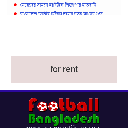
মেয়েদের সামনে হ্যাটট্রিক শিরোপার হাতছানি
বাংলাদেশ জাতীয় ফুটবল দলের নতুন অধ্যায় শুরু
প্রথমবারের মতো রিয়ালের কোন খেলোয়াড় ছাড়াই
স্পেনের বিশ্বকাপ দল ঘোষণা
বিশ্বকাপে ইতালি না থাকলেও আছেন তিন ইতালিয়ান
বিশ্বকাপের অনুশীলন ঘাঁটি যুক্তরাষ্ট্র থেকে মেক্সিকোতে
সরিয়ে নিয়েছে ইরান
নতুন কোচ থমাস ডুলি
for rent
বর্ষসেরা ক্রীড়াবিদ ও পপুলার চয়েজসহ ফুটবলার হামজা
চৌধুরীর ত্রিমুকুট
ব্রাজিলের বিশ্বকাপ দলে নেইমার, জল্পনার অবসান
ইতিহাস গড়ার অপেক্ষায় রোনালদো!
ফেডারেশন কাপ: আজকের ফাইনাল বুধবার
কুল-বিএসপিএ অ্যাওয়ার্ডের সংক্ষিপ্ত তালিকায় হামজা-
ঋতুপর্ণা