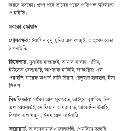
করবে মরক্কো। গ্রুপ পর্বে তাদের পরের প্রতিপক্ষ স্কটল্যান্ড
ও হাইতি।
মরক্কো স্কোয়াড
গোলরক্ষক:
ইয়াসিন বুনু, মুনির এল কাজুই, আহমেদ রেডা
টাগনাউতি
ডিফেন্ডার:
নুসাইর মাজারুই, আনাস সালাহ-এডিন,
ইউসেফ বেলামারি, আশরাফ হাকিমি, জাকারিয়া এল
ওয়াহডি, নায়েফ অগার্ড, চাডি রিয়াদ, রেদুয়ান হালহাল, ইসা
ডিওপ
মিডফিল্ডার:
সামির আল মুরাবেত, আইয়ুব বুয়াড্ডি, নিল
এল আয়নাউই, সোফিয়ান আমরাবাত, আজেদিন উনাহি,
বিলাল এল খান্নুস, ইসমায়েল সাইবারি
ফরোয়ার্ড:
আবদেসামাদ এজালজুলি, শেমদিনে তালবি,