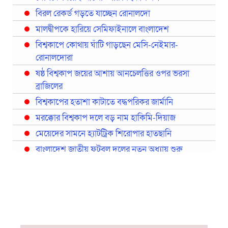
বিরল রেকর্ড গড়তে যাচ্ছেন রোনালদো
মালদ্বীপকে হারিয়ে সেমিফাইনালে বাংলাদেশ
বিশ্বকাপে কোথায় ঘাঁটি গাড়ছেন মেসি-নেইমার-
রোনালদোরা
ষষ্ঠ বিশ্বকাপ জয়ের আশায় আনচেলত্তির ওপর ভরসা
ব্রাজিলের
বিশ্বকাপের হতাশা কাটাতে বদ্ধপরিকর জার্মানি
মরক্কোর বিশ্বকাপ দলে বড় নাম হাকিমি-দিয়াজ
মেয়েদের সামনে হ্যাটট্রিক শিরোপার হাতছানি
বাংলাদেশ জাতীয় ফুটবল দলের নতুন অধ্যায় শুরু
প্রথমবারের মতো রিয়ালের কোন খেলোয়াড় ছাড়াই
স্পেনের বিশ্বকাপ দল ঘোষণা
বিশ্বকাপে ইতালি না থাকলেও আছেন তিন ইতালিয়ান
বিশ্বকাপের অনুশীলন ঘাঁটি যুক্তরাষ্ট্র থেকে মেক্সিকোতে
সরিয়ে নিয়েছে ইরান