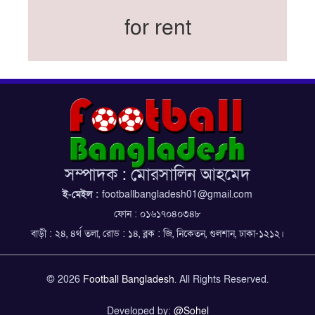
নতুন কোচ থমাস ডুলি
for rent
বর্ষসেরা ক্রীড়াবিদ ও পপুলার চয়েজসহ ফুটবলার হামজা
চৌধুরীর ত্রিমুকুট
ব্রাজিলের বিশ্বকাপ দলে নেইমার, জল্পনার অবসান
ইতিহাস গড়ার অপেক্ষায় রোনালদো!
ফেডারেশন কাপ: আজকের ফাইনাল বুধবার
কুল-বিএসপিএ অ্যাওয়ার্ডের সংক্ষিপ্ত তালিকায় হামজা-
ঋতুপর্ণা
সম্পাদক : মোরসালিন আহমেদ
বসুন্ধরা কিংসের ষষ্ঠ শিরোপা জয়
ই-মেইল :
footballbangladesh01@gmail.com
ফোন : ০১৬১৭০৪০৩৪৮
বাড়ী : ২৪, ৪র্থ তলা, রোড : ১৪, ব্লক : জি, নিকেতন, গুলশান, ঢাকা-১২১২।
© 2026
Football Bangladesh
. All Rights Reserved.
Developed by:
@Sohel