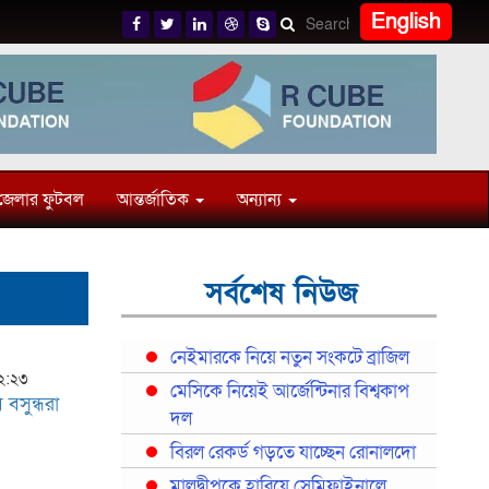
English
জেলার ফুটবল
আন্তর্জাতিক
অন্যান্য
সর্বশেষ নিউজ
নেইমারকে নিয়ে নতুন সংকটে ব্রাজিল
০২:২৩
মেসিকে নিয়েই আর্জেন্টিনার বিশ্বকাপ
বসুন্ধরা
দল
বিরল রেকর্ড গড়তে যাচ্ছেন রোনালদো
মালদ্বীপকে হারিয়ে সেমিফাইনালে