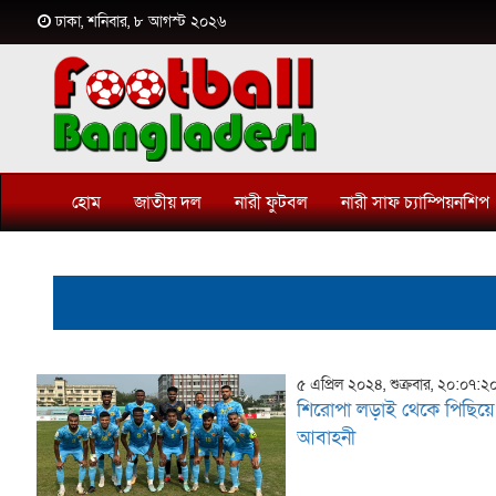
ঢাকা, শনিবার, ৮ আগস্ট ২০২৬
হোম
জাতীয় দল
নারী ফুটবল
নারী সাফ চ্যাম্পিয়নশিপ
৫ এপ্রিল ২০২৪, শুক্রবার, ২০:০৭:২
শিরোপা লড়াই থেকে পিছিয়
আবাহনী