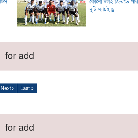
্টিস
কোনো দলই জিততে পার
দুটি ম্যাচই ড্র
for add
Next ›
Last »
for add