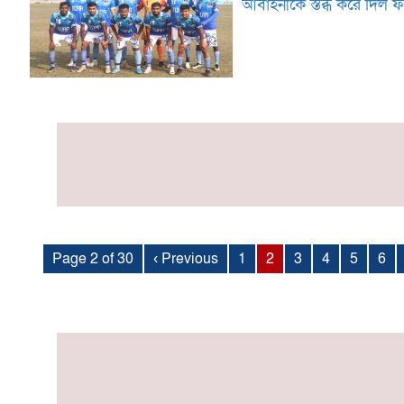
আবাহনীকে স্তব্ধ করে দিল ফর
Page 2 of 30
‹ Previous
1
2
3
4
5
6