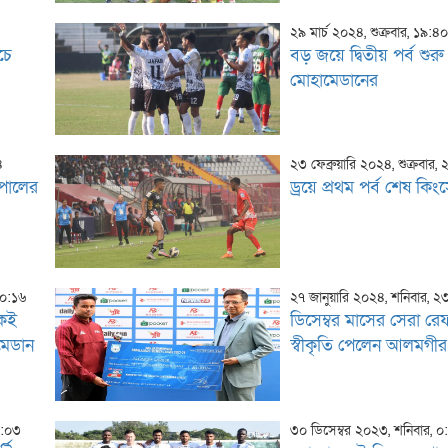
২৯ মার্চ ২০২৪, শুক্রবার, ১৯:৪
চে
বড় জয়ে দ্বিতীয় পর্ব শুরু
মোহামেডানের
৪
২৩ ফেব্রুয়ারি ২০২৪, শুক্রবার,
েপালের
ড্রয়ে প্রথম পর্ব শেষ কিং
০০:১৬
২৭ জানুয়ারি ২০২৪, শনিবার, ২
কেই
ডিসেম্বর মাসের সেরা রে
মেডান
স্বীকৃতি পেলেন আলমগীর
১:০৩
৩০ ডিসেম্বর ২০২৩, শনিবার, 