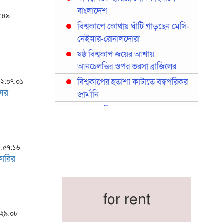
বাংলাদেশ
০:৪৯
বিশ্বকাপে কোথায় ঘাঁটি গাড়ছেন মেসি-
নেইমার-রোনালদোরা
ষষ্ঠ বিশ্বকাপ জয়ের আশায়
আনচেলত্তির ওপর ভরসা ব্রাজিলের
বিশ্বকাপের হতাশা কাটাতে বদ্ধপরিকর
 ২২:০৭:০১
সের
জার্মানি
মরক্কোর বিশ্বকাপ দলে বড় নাম
হাকিমি-দিয়াজ
মেয়েদের সামনে হ্যাটট্রিক শিরোপার
৩:৫৭:১৬
হাতছানি
ফারির
বাংলাদেশ জাতীয় ফুটবল দলের নতুন
অধ্যায় শুরু
প্রথমবারের মতো রিয়ালের কোন
for rent
খেলোয়াড় ছাড়াই স্পেনের বিশ্বকাপ
০:২৯:০৮
দল ঘোষণা