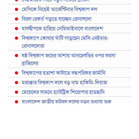
মেসিকে নিয়েই আর্জেন্টিনার বিশ্বকাপ দল
বিরল রেকর্ড গড়তে যাচ্ছেন রোনালদো
মালদ্বীপকে হারিয়ে সেমিফাইনালে বাংলাদেশ
বিশ্বকাপে কোথায় ঘাঁটি গাড়ছেন মেসি-নেইমার-
রোনালদোরা
ষষ্ঠ বিশ্বকাপ জয়ের আশায় আনচেলত্তির ওপর ভরসা
ব্রাজিলের
বিশ্বকাপের হতাশা কাটাতে বদ্ধপরিকর জার্মানি
মরক্কোর বিশ্বকাপ দলে বড় নাম হাকিমি-দিয়াজ
মেয়েদের সামনে হ্যাটট্রিক শিরোপার হাতছানি
বাংলাদেশ জাতীয় ফুটবল দলের নতুন অধ্যায় শুরু
প্রথমবারের মতো রিয়ালের কোন খেলোয়াড় ছাড়াই
স্পেনের বিশ্বকাপ দল ঘোষণা
বিশ্বকাপে ইতালি না থাকলেও আছেন তিন ইতালিয়ান
বিশ্বকাপের অনুশীলন ঘাঁটি যুক্তরাষ্ট্র থেকে মেক্সিকোতে