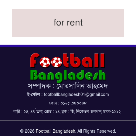
সরিয়ে নিয়েছে ইরান
নতুন কোচ থমাস ডুলি
for rent
বর্ষসেরা ক্রীড়াবিদ ও পপুলার চয়েজসহ ফুটবলার হামজা
চৌধুরীর ত্রিমুকুট
ব্রাজিলের বিশ্বকাপ দলে নেইমার, জল্পনার অবসান
ইতিহাস গড়ার অপেক্ষায় রোনালদো!
ফেডারেশন কাপ: আজকের ফাইনাল বুধবার
কুল-বিএসপিএ অ্যাওয়ার্ডের সংক্ষিপ্ত তালিকায় হামজা-
ঋতুপর্ণা
সম্পাদক : মোরসালিন আহমেদ
বসুন্ধরা কিংসের ষষ্ঠ শিরোপা জয়
ই-মেইল :
footballbangladesh01@gmail.com
ফোন : ০১৬১৭০৪০৩৪৮
বাড়ী : ২৪, ৪র্থ তলা, রোড : ১৪, ব্লক : জি, নিকেতন, গুলশান, ঢাকা-১২১২।
© 2026
Football Bangladesh
. All Rights Reserved.