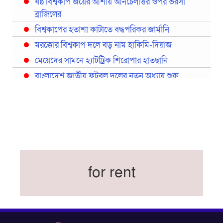
ষষ্ঠ বিশ্বকাপ জয়ের আশায় আনচেলত্তির ওপর ভরসা
ব্রাজিলের
বিশ্বকাপের হতাশা কাটাতে বদ্ধপরিকর জার্মানি
মরক্কোর বিশ্বকাপ দলে বড় নাম হাকিমি-দিয়াজ
মেয়েদের সামনে হ্যাটট্রিক শিরোপার হাতছানি
বাংলাদেশ জাতীয় ফুটবল দলের নতুন অধ্যায় শুরু
প্রথমবারের মতো রিয়ালের কোন খেলোয়াড় ছাড়াই
স্পেনের বিশ্বকাপ দল ঘোষণা
বিশ্বকাপে ইতালি না থাকলেও আছেন তিন ইতালিয়ান
বিশ্বকাপের অনুশীলন ঘাঁটি যুক্তরাষ্ট্র থেকে মেক্সিকোতে
সরিয়ে নিয়েছে ইরান
নতুন কোচ থমাস ডুলি
for rent
বর্ষসেরা ক্রীড়াবিদ ও পপুলার চয়েজসহ ফুটবলার হামজা
চৌধুরীর ত্রিমুকুট
ব্রাজিলের বিশ্বকাপ দলে নেইমার, জল্পনার অবসান
ইতিহাস গড়ার অপেক্ষায় রোনালদো!