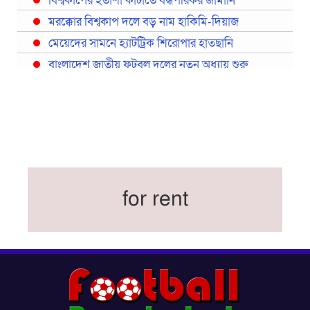
বিশ্বকাপের হতাশা কাটাতে বদ্ধপরিকর জার্মানি
মরক্কোর বিশ্বকাপ দলে বড় নাম হাকিমি-দিয়াজ
মেয়েদের সামনে হ্যাটট্রিক শিরোপার হাতছানি
বাংলাদেশ জাতীয় ফুটবল দলের নতুন অধ্যায় শুরু
প্রথমবারের মতো রিয়ালের কোন খেলোয়াড় ছাড়াই
স্পেনের বিশ্বকাপ দল ঘোষণা
বিশ্বকাপে ইতালি না থাকলেও আছেন তিন ইতালিয়ান
বিশ্বকাপের অনুশীলন ঘাঁটি যুক্তরাষ্ট্র থেকে মেক্সিকোতে
সরিয়ে নিয়েছে ইরান
নতুন কোচ থমাস ডুলি
for rent
বর্ষসেরা ক্রীড়াবিদ ও পপুলার চয়েজসহ ফুটবলার হামজা
চৌধুরীর ত্রিমুকুট
ব্রাজিলের বিশ্বকাপ দলে নেইমার, জল্পনার অবসান
ইতিহাস গড়ার অপেক্ষায় রোনালদো!
ফেডারেশন কাপ: আজকের ফাইনাল বুধবার
কুল-বিএসপিএ অ্যাওয়ার্ডের সংক্ষিপ্ত তালিকায় হামজা-