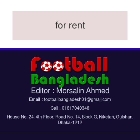
বিশ্বকাপের অনুশীলন ঘাঁটি যুক্তরাষ্ট্র থেকে মেক্সিকোতে
সরিয়ে নিয়েছে ইরান
নতুন কোচ থমাস ডুলি
for rent
বর্ষসেরা ক্রীড়াবিদ ও পপুলার চয়েজসহ ফুটবলার হামজা
চৌধুরীর ত্রিমুকুট
ব্রাজিলের বিশ্বকাপ দলে নেইমার, জল্পনার অবসান
ইতিহাস গড়ার অপেক্ষায় রোনালদো!
ফেডারেশন কাপ: আজকের ফাইনাল বুধবার
কুল-বিএসপিএ অ্যাওয়ার্ডের সংক্ষিপ্ত তালিকায় হামজা-
ঋতুপর্ণা
Editor : Morsalin Ahmed
বসুন্ধরা কিংসের ষষ্ঠ শিরোপা জয়
Email :
footballbangladesh01@gmail.com
Call : 01617040348
House No. 24, 4th Floor, Road No. 14, Block G, Niketan, Gulshan,
Dhaka-1212