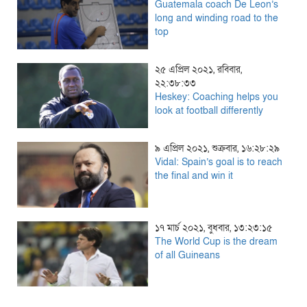
Guatemala coach De Leon’s
long and winding road to the
top
২৫ এপ্রিল ২০২১, রবিবার,
২২:৩৮:৩৩
Heskey: Coaching helps you
look at football differently
৯ এপ্রিল ২০২১, শুক্রবার, ১৬:২৮:২৯
Vidal: Spain’s goal is to reach
the final and win it
১৭ মার্চ ২০২১, বুধবার, ১৩:২৩:১৫
The World Cup is the dream
of all Guineans