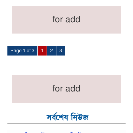
for add
Page 1 of 3
1
2
3
for add
সর্বশেষ নিউজ