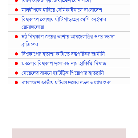
বিরল রেকর্ড গড়তে যাচ্ছেন রোনালদো
মালদ্বীপকে হারিয়ে সেমিফাইনালে বাংলাদেশ
বিশ্বকাপে কোথায় ঘাঁটি গাড়ছেন মেসি-নেইমার-
রোনালদোরা
ষষ্ঠ বিশ্বকাপ জয়ের আশায় আনচেলত্তির ওপর ভরসা
ব্রাজিলের
বিশ্বকাপের হতাশা কাটাতে বদ্ধপরিকর জার্মানি
মরক্কোর বিশ্বকাপ দলে বড় নাম হাকিমি-দিয়াজ
মেয়েদের সামনে হ্যাটট্রিক শিরোপার হাতছানি
বাংলাদেশ জাতীয় ফুটবল দলের নতুন অধ্যায় শুরু
প্রথমবারের মতো রিয়ালের কোন খেলোয়াড় ছাড়াই
স্পেনের বিশ্বকাপ দল ঘোষণা
বিশ্বকাপে ইতালি না থাকলেও আছেন তিন ইতালিয়ান
বিশ্বকাপের অনুশীলন ঘাঁটি যুক্তরাষ্ট্র থেকে মেক্সিকোতে
সরিয়ে নিয়েছে ইরান
নতুন কোচ থমাস ডুলি