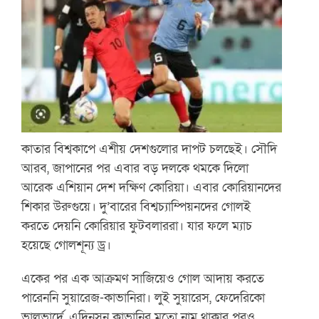
কাতার বিশ্বকাপে এশীয় দেশগুলোর দাপট চলছেই। সৌদি
আরব, জাপানের পর এবার বড় দলকে থমকে দিলো
আরেক এশিয়ান দেশ দক্ষিণ কোরিয়া। এবার কোরিয়ানদের
শিকার উরুগুয়ে। দু’বারের বিশ্বচ্যাম্পিয়নদের গোলই
করতে দেয়নি কোরিয়ার ফুটবলাররা। যার ফলে ম্যাচ
হয়েছে গোলশূন্য ড্র।
একের পর এক আক্রমণ সাজিয়েও গোল আদায় করতে
পারেননি সুয়ারেজ-কাভানিরা। লুই সুয়ারেস, ফেদেরিকো
ভালভার্দে, এদিনসন কাভানির মতো নাম থাকার পরও