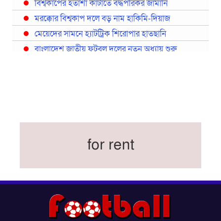
বিশ্বকাপের হতাশা কাটাতে বদ্ধপরিকর জার্মানি
মরক্কোর বিশ্বকাপ দলে বড় নাম হাকিমি-দিয়াজ
মেয়েদের সামনে হ্যাটট্রিক শিরোপার হাতছানি
বাংলাদেশ জাতীয় ফুটবল দলের নতুন অধ্যায় শুরু
প্রথমবারের মতো রিয়ালের কোন খেলোয়াড় ছাড়াই
স্পেনের বিশ্বকাপ দল ঘোষণা
বিশ্বকাপে ইতালি না থাকলেও আছেন তিন ইতালিয়ান
বিশ্বকাপের অনুশীলন ঘাঁটি যুক্তরাষ্ট্র থেকে মেক্সিকোতে
সরিয়ে নিয়েছে ইরান
নতুন কোচ থমাস ডুলি
for rent
বর্ষসেরা ক্রীড়াবিদ ও পপুলার চয়েজসহ ফুটবলার হামজা
চৌধুরীর ত্রিমুকুট
ব্রাজিলের বিশ্বকাপ দলে নেইমার, জল্পনার অবসান
ইতিহাস গড়ার অপেক্ষায় রোনালদো!
ফেডারেশন কাপ: আজকের ফাইনাল বুধবার