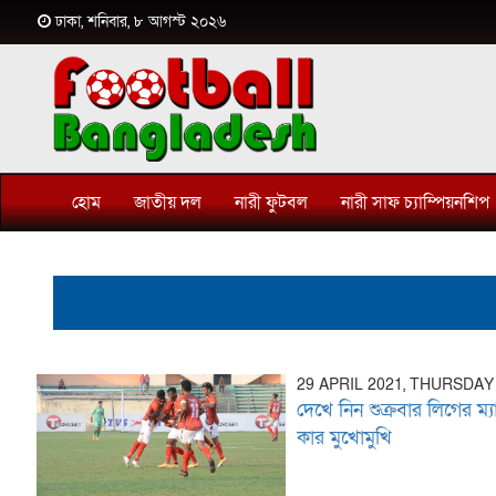
ঢাকা, শনিবার, ৮ আগস্ট ২০২৬
হোম
জাতীয় দল
নারী ফুটবল
নারী সাফ চ্যাম্পিয়নশিপ
29 APRIL 2021, THURSDAY
দেখে নিন শুক্রবার লিগের ম্
কার মুখোমুখি