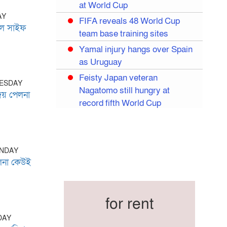
at World Cup
AY
FIFA reveals 48 World Cup
রল সাইফ
team base training sites
Yamal injury hangs over Spain
as Uruguay
Feisty Japan veteran
UESDAY
Nagatomo still hungry at
জয় পেলনা
record fifth World Cup
Egypt eye World Cup
breakthrough in Salah’s likely
last World Cup
UNDAY
Mexico dream of quarter-final
লনা কেউই
Liverpool legend Salah bids
farewell
for rent
Iran move World Cup base
from US to Mexico
DAY