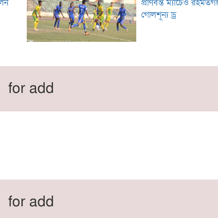
লেন
প্রাণবন্ত ম্যাচেও রহমতগঞ
গোলশূন্য ড্র
for add
for add