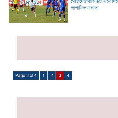
মোহামেডানকে জয় এনে দি
জাপানিজ নাগাতা
Page 3 of 4
1
2
3
4