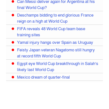
Can Messi deliver again for Argentina at his
final World Cup?
Deschamps bidding to end glorious France
reign on a high at World Cup
FIFA reveals 48 World Cup team base
training sites
Yamal injury hangs over Spain as Uruguay
Feisty Japan veteran Nagatomo still hungry
at record fifth World Cup
Egypt eye World Cup breakthrough in Salah’s
likely last World Cup
Mexico dream of quarter-final
Liverpool legend Salah bids farewell
Iran move World Cup base from US to Mexico
Congo World Cup squad must isolate before
entry to US: official