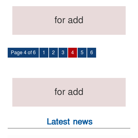
for add
Page 4 of 6
1
2
3
4
5
6
for add
Latest news