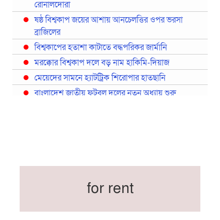
রোনালদোরা
ষষ্ঠ বিশ্বকাপ জয়ের আশায় আনচেলত্তির ওপর ভরসা
ব্রাজিলের
বিশ্বকাপের হতাশা কাটাতে বদ্ধপরিকর জার্মানি
মরক্কোর বিশ্বকাপ দলে বড় নাম হাকিমি-দিয়াজ
মেয়েদের সামনে হ্যাটট্রিক শিরোপার হাতছানি
বাংলাদেশ জাতীয় ফুটবল দলের নতুন অধ্যায় শুরু
প্রথমবারের মতো রিয়ালের কোন খেলোয়াড় ছাড়াই
স্পেনের বিশ্বকাপ দল ঘোষণা
বিশ্বকাপে ইতালি না থাকলেও আছেন তিন ইতালিয়ান
বিশ্বকাপের অনুশীলন ঘাঁটি যুক্তরাষ্ট্র থেকে মেক্সিকোতে
সরিয়ে নিয়েছে ইরান
নতুন কোচ থমাস ডুলি
for rent
বর্ষসেরা ক্রীড়াবিদ ও পপুলার চয়েজসহ ফুটবলার হামজা
চৌধুরীর ত্রিমুকুট