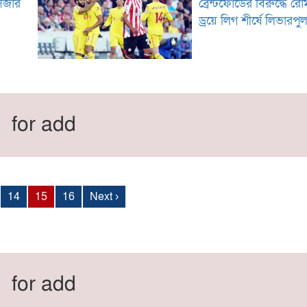
সিজার
ব্রেন্টফোর্ডের বিরুদ্ধে র
ড্রয়ে লিগ শীর্ষে লিভারপু
for add
14
15
16
Next ›
for add