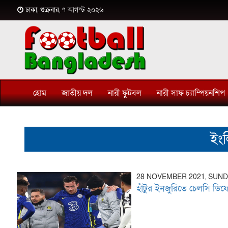
ঢাকা, শুক্রবার, ৭ আগস্ট ২০২৬
হোম
জাতীয় দল
নারী ফুটবল
নারী সাফ চ্যাম্পিয়নশিপ
ইংল
28 NOVEMBER 2021, SUN
হাঁটুর ইনজুরিতে চেলসি ডিফে