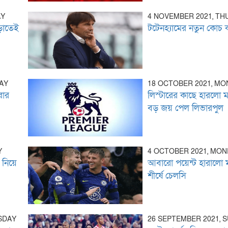
AY
4 NOVEMBER 2021, T
ঁড়াতেই
টটেনহ্যামের নতুন কোচ ক
AY
18 OCTOBER 2021, M
রার
লিস্টারের কাছে হারলো ম
বড় জয় পেল লিভারপুল
Y
4 OCTOBER 2021, MO
 নিয়ে
আবারো পয়েন্ট হারালো ম
শীর্ষে চেলসি
SDAY
26 SEPTEMBER 2021, 