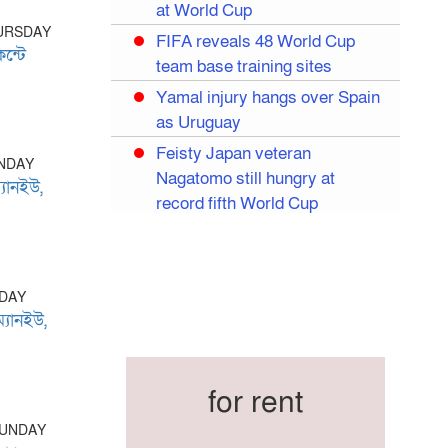
at World Cup
HURSDAY
FIFA reveals 48 World Cup
ন্টে
team base training sites
Yamal injury hangs over Spain
as Uruguay
Feisty Japan veteran
ONDAY
Nagatomo still hungry at
্যানইউ,
record fifth World Cup
Egypt eye World Cup
breakthrough in Salah’s likely
last World Cup
NDAY
Mexico dream of quarter-final
্যানইউ,
Liverpool legend Salah bids
farewell
for rent
Iran move World Cup base
from US to Mexico
SUNDAY