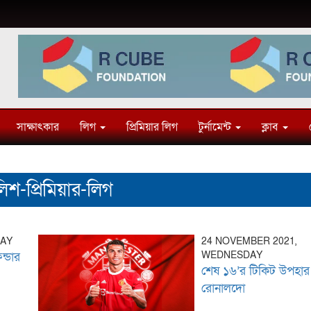
সাক্ষাৎকার
লিগ
প্রিমিয়ার লিগ
টুর্নামেন্ট
ক্লাব
িশ-প্রিমিয়ার-লিগ
DAY
24 NOVEMBER 2021,
WEDNESDAY
ন্ডার
শেষ ১৬’র টিকিট উপহার
রোনালদো