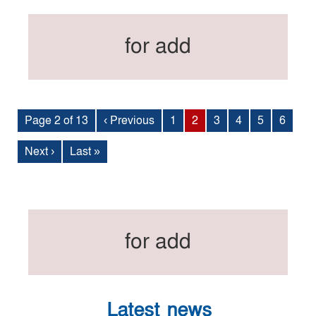
for add
Page 2 of 13
‹ Previous
1
2
3
4
5
6
Next ›
Last »
for add
Latest news