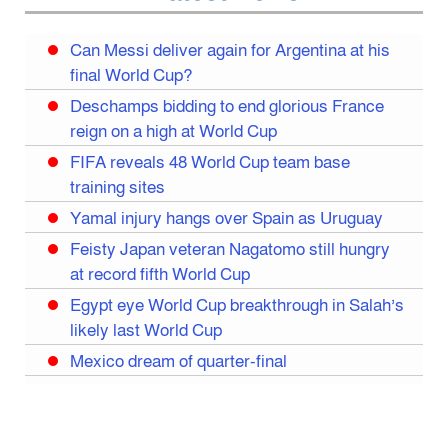
Can Messi deliver again for Argentina at his
final World Cup?
Deschamps bidding to end glorious France
reign on a high at World Cup
FIFA reveals 48 World Cup team base
training sites
Yamal injury hangs over Spain as Uruguay
Feisty Japan veteran Nagatomo still hungry
at record fifth World Cup
Egypt eye World Cup breakthrough in Salah’s
likely last World Cup
Mexico dream of quarter-final
Liverpool legend Salah bids farewell
Iran move World Cup base from US to Mexico