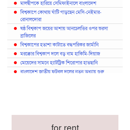
মালদ্বীপকে হারিয়ে সেমিফাইনালে বাংলাদেশ
বিশ্বকাপে কোথায় ঘাঁটি গাড়ছেন মেসি-নেইমার-
রোনালদোরা
ষষ্ঠ বিশ্বকাপ জয়ের আশায় আনচেলত্তির ওপর ভরসা
ব্রাজিলের
বিশ্বকাপের হতাশা কাটাতে বদ্ধপরিকর জার্মানি
মরক্কোর বিশ্বকাপ দলে বড় নাম হাকিমি-দিয়াজ
মেয়েদের সামনে হ্যাটট্রিক শিরোপার হাতছানি
বাংলাদেশ জাতীয় ফুটবল দলের নতুন অধ্যায় শুরু
প্রথমবারের মতো রিয়ালের কোন খেলোয়াড় ছাড়াই
স্পেনের বিশ্বকাপ দল ঘোষণা
বিশ্বকাপে ইতালি না থাকলেও আছেন তিন ইতালিয়ান
বিশ্বকাপের অনুশীলন ঘাঁটি যুক্তরাষ্ট্র থেকে মেক্সিকোতে
সরিয়ে নিয়েছে ইরান
নতুন কোচ থমাস ডুলি
for rent