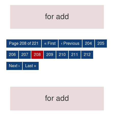
for add
Page 208 of 221
« First
‹ Previous
204
205
206
207
208
209
210
211
212
Next ›
Last »
for add