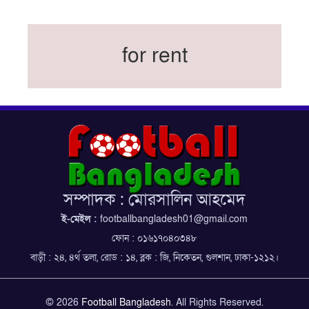
বিশ্বকাপের অনুশীলন ঘাঁটি যুক্তরাষ্ট্র থেকে মেক্সিকোতে
সরিয়ে নিয়েছে ইরান
নতুন কোচ থমাস ডুলি
for rent
বর্ষসেরা ক্রীড়াবিদ ও পপুলার চয়েজসহ ফুটবলার হামজা
চৌধুরীর ত্রিমুকুট
ব্রাজিলের বিশ্বকাপ দলে নেইমার, জল্পনার অবসান
ইতিহাস গড়ার অপেক্ষায় রোনালদো!
ফেডারেশন কাপ: আজকের ফাইনাল বুধবার
কুল-বিএসপিএ অ্যাওয়ার্ডের সংক্ষিপ্ত তালিকায় হামজা-
ঋতুপর্ণা
সম্পাদক : মোরসালিন আহমেদ
বসুন্ধরা কিংসের ষষ্ঠ শিরোপা জয়
ই-মেইল :
footballbangladesh01@gmail.com
ফোন : ০১৬১৭০৪০৩৪৮
বাড়ী : ২৪, ৪র্থ তলা, রোড : ১৪, ব্লক : জি, নিকেতন, গুলশান, ঢাকা-১২১২।
© 2026
Football Bangladesh
. All Rights Reserved.