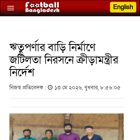
English
Toggle
navigation
ঋতুপর্ণার বাড়ি নির্মাণে
জটিলতা নিরসনে ক্রীড়ামন্ত্রীর
নির্দেশ
নিজস্ব প্রতিবেদক :
১৩ মে ২০২৬, বুধবার, ৮:৫৬:০৫