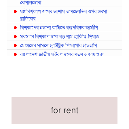
রোনালদোরা
ষষ্ঠ বিশ্বকাপ জয়ের আশায় আনচেলত্তির ওপর ভরসা
ব্রাজিলের
বিশ্বকাপের হতাশা কাটাতে বদ্ধপরিকর জার্মানি
মরক্কোর বিশ্বকাপ দলে বড় নাম হাকিমি-দিয়াজ
মেয়েদের সামনে হ্যাটট্রিক শিরোপার হাতছানি
বাংলাদেশ জাতীয় ফুটবল দলের নতুন অধ্যায় শুরু
প্রথমবারের মতো রিয়ালের কোন খেলোয়াড় ছাড়াই
স্পেনের বিশ্বকাপ দল ঘোষণা
বিশ্বকাপে ইতালি না থাকলেও আছেন তিন ইতালিয়ান
বিশ্বকাপের অনুশীলন ঘাঁটি যুক্তরাষ্ট্র থেকে মেক্সিকোতে
সরিয়ে নিয়েছে ইরান
নতুন কোচ থমাস ডুলি
for rent
বর্ষসেরা ক্রীড়াবিদ ও পপুলার চয়েজসহ ফুটবলার হামজা
চৌধুরীর ত্রিমুকুট