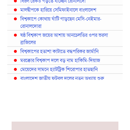
বিরল রেকর্ড গড়তে যাচ্ছেন রোনালদো
মালদ্বীপকে হারিয়ে সেমিফাইনালে বাংলাদেশ
বিশ্বকাপে কোথায় ঘাঁটি গাড়ছেন মেসি-নেইমার-
রোনালদোরা
ষষ্ঠ বিশ্বকাপ জয়ের আশায় আনচেলত্তির ওপর ভরসা
ব্রাজিলের
বিশ্বকাপের হতাশা কাটাতে বদ্ধপরিকর জার্মানি
মরক্কোর বিশ্বকাপ দলে বড় নাম হাকিমি-দিয়াজ
মেয়েদের সামনে হ্যাটট্রিক শিরোপার হাতছানি
বাংলাদেশ জাতীয় ফুটবল দলের নতুন অধ্যায় শুরু
প্রথমবারের মতো রিয়ালের কোন খেলোয়াড় ছাড়াই
স্পেনের বিশ্বকাপ দল ঘোষণা
বিশ্বকাপে ইতালি না থাকলেও আছেন তিন ইতালিয়ান
বিশ্বকাপের অনুশীলন ঘাঁটি যুক্তরাষ্ট্র থেকে মেক্সিকোতে
সরিয়ে নিয়েছে ইরান
নতুন কোচ থমাস ডুলি