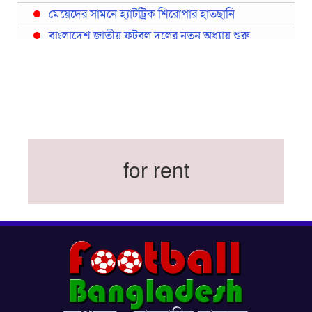
মেয়েদের সামনে হ্যাটট্রিক শিরোপার হাতছানি
বাংলাদেশ জাতীয় ফুটবল দলের নতুন অধ্যায় শুরু
প্রথমবারের মতো রিয়ালের কোন খেলোয়াড় ছাড়াই
স্পেনের বিশ্বকাপ দল ঘোষণা
বিশ্বকাপে ইতালি না থাকলেও আছেন তিন ইতালিয়ান
বিশ্বকাপের অনুশীলন ঘাঁটি যুক্তরাষ্ট্র থেকে মেক্সিকোতে
সরিয়ে নিয়েছে ইরান
নতুন কোচ থমাস ডুলি
for rent
বর্ষসেরা ক্রীড়াবিদ ও পপুলার চয়েজসহ ফুটবলার হামজা
চৌধুরীর ত্রিমুকুট
ব্রাজিলের বিশ্বকাপ দলে নেইমার, জল্পনার অবসান
ইতিহাস গড়ার অপেক্ষায় রোনালদো!
ফেডারেশন কাপ: আজকের ফাইনাল বুধবার
কুল-বিএসপিএ অ্যাওয়ার্ডের সংক্ষিপ্ত তালিকায় হামজা-
ঋতুপর্ণা