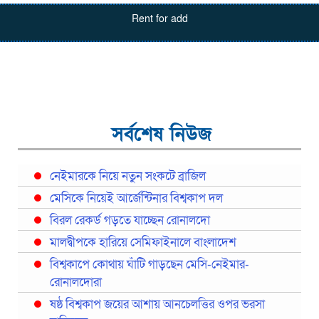
Rent for add
সর্বশেষ নিউজ
নেইমারকে নিয়ে নতুন সংকটে ব্রাজিল
মেসিকে নিয়েই আর্জেন্টিনার বিশ্বকাপ দল
বিরল রেকর্ড গড়তে যাচ্ছেন রোনালদো
মালদ্বীপকে হারিয়ে সেমিফাইনালে বাংলাদেশ
বিশ্বকাপে কোথায় ঘাঁটি গাড়ছেন মেসি-নেইমার-
রোনালদোরা
ষষ্ঠ বিশ্বকাপ জয়ের আশায় আনচেলত্তির ওপর ভরসা