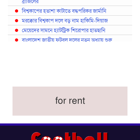
ব্রাজিলের
বিশ্বকাপের হতাশা কাটাতে বদ্ধপরিকর জার্মানি
মরক্কোর বিশ্বকাপ দলে বড় নাম হাকিমি-দিয়াজ
মেয়েদের সামনে হ্যাটট্রিক শিরোপার হাতছানি
বাংলাদেশ জাতীয় ফুটবল দলের নতুন অধ্যায় শুরু
প্রথমবারের মতো রিয়ালের কোন খেলোয়াড় ছাড়াই
স্পেনের বিশ্বকাপ দল ঘোষণা
বিশ্বকাপে ইতালি না থাকলেও আছেন তিন ইতালিয়ান
বিশ্বকাপের অনুশীলন ঘাঁটি যুক্তরাষ্ট্র থেকে মেক্সিকোতে
সরিয়ে নিয়েছে ইরান
নতুন কোচ থমাস ডুলি
for rent
বর্ষসেরা ক্রীড়াবিদ ও পপুলার চয়েজসহ ফুটবলার হামজা
চৌধুরীর ত্রিমুকুট
ব্রাজিলের বিশ্বকাপ দলে নেইমার, জল্পনার অবসান
ইতিহাস গড়ার অপেক্ষায় রোনালদো!