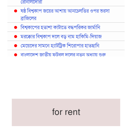
রোনালদোরা
ষষ্ঠ বিশ্বকাপ জয়ের আশায় আনচেলত্তির ওপর ভরসা
ব্রাজিলের
বিশ্বকাপের হতাশা কাটাতে বদ্ধপরিকর জার্মানি
মরক্কোর বিশ্বকাপ দলে বড় নাম হাকিমি-দিয়াজ
মেয়েদের সামনে হ্যাটট্রিক শিরোপার হাতছানি
বাংলাদেশ জাতীয় ফুটবল দলের নতুন অধ্যায় শুরু
প্রথমবারের মতো রিয়ালের কোন খেলোয়াড় ছাড়াই
স্পেনের বিশ্বকাপ দল ঘোষণা
বিশ্বকাপে ইতালি না থাকলেও আছেন তিন ইতালিয়ান
বিশ্বকাপের অনুশীলন ঘাঁটি যুক্তরাষ্ট্র থেকে মেক্সিকোতে
সরিয়ে নিয়েছে ইরান
নতুন কোচ থমাস ডুলি
for rent
বর্ষসেরা ক্রীড়াবিদ ও পপুলার চয়েজসহ ফুটবলার হামজা
চৌধুরীর ত্রিমুকুট
ব্রাজিলের বিশ্বকাপ দলে নেইমার, জল্পনার অবসান