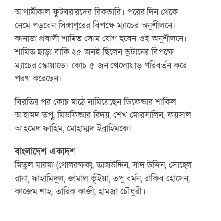
আগামীকাল ফুটবরারদের রিকভারি। পরের দিন থেকে
নেমে পড়বেন সিঙ্গাপুরের বিপক্ষে ম্যাচের অনুশীলনে।
কানাডা প্রবাসী শামিত সোম যোগ হবেন ওই অনুশীলনে।
শামিত ছাড়া বাকি ২৫ জনই ছিলেন ভুটানের বিপক্ষে
ম্যাচের স্কোয়াডে। কোচ ৫ জন খেলোয়াড় পরিবর্তন করে
পরখ করেছেন।
বিরতির পর কোচ মাঠে নামিয়েছেন ডিফেন্ডার শাকিল
আহামদ তপু, মিডফিল্ডার রিদয়, শেখ মোরসালিন, ফয়সাল
আহমেদ ফাহিম, মোহাম্মদ ইব্রাহিমকে।
বাংলাদেশ একাদশ
মিতুল মারমা (গোলরক্ষক), তাজউদ্দিন, সাদ উদ্দিন, সোহেল
রানা, ফাহামিদুল, জামাল ভূঁইয়া, তপু বর্মন, রাকিব হোসেন,
কাজেম শাহ, তারিক কাজী, হামজা চৌধুরী।