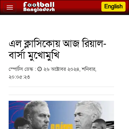
English
Toggle
navigation
এল ক্লাসিকোয় আজ রিয়াল-
বার্সা মুখোমুখি
স্পোর্টস ডেস্ক :
২৬ অক্টোবর ২০২৪, শনিবার,
২০:০৫:২৩