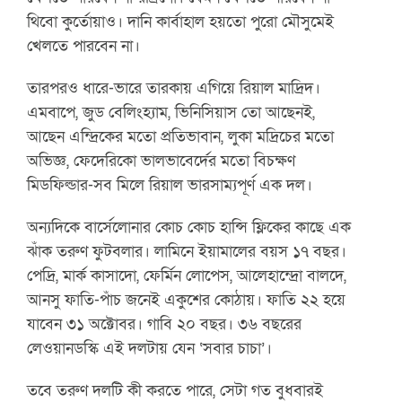
থিবো কুর্তোয়াও। দানি কার্বাহাল হয়তো পুরো মৌসুমেই
খেলতে পারবেন না।
তারপরও ধারে-ভারে তারকায় এগিয়ে রিয়াল মাদ্রিদ।
এমবাপে, জুড বেলিংহ্যাম, ভিনিসিয়াস তো আছেনই,
আছেন এন্দ্রিকের মতো প্রতিভাবান, লুকা মদ্রিচের মতো
অভিজ্ঞ, ফেদেরিকো ভালভাবের্দের মতো বিচক্ষণ
মিডফিল্ডার-সব মিলে রিয়াল ভারসাম্যপূর্ণ এক দল।
অন্যদিকে বার্সেলোনার কোচ কোচ হান্সি ফ্লিকের কাছে এক
ঝাঁক তরুণ ফুটবলার। লামিনে ইয়ামালের বয়স ১৭ বছর।
পেদ্রি, মার্ক কাসাদো, ফের্মিন লোপেস, আলেহান্দ্রো বালদে,
আনসু ফাতি-পাঁচ জনেই একুশের কোঠায়। ফাতি ২২ হয়ে
যাবেন ৩১ অক্টোবর। গাবি ২০ বছর। ৩৬ বছরের
লেওয়ানডস্কি এই দলটায় যেন ‘সবার চাচা’।
তবে তরুণ দলটি কী করতে পারে, সেটা গত বুধবারই