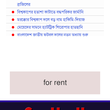
ব্রাজিলের
বিশ্বকাপের হতাশা কাটাতে বদ্ধপরিকর জার্মানি
মরক্কোর বিশ্বকাপ দলে বড় নাম হাকিমি-দিয়াজ
মেয়েদের সামনে হ্যাটট্রিক শিরোপার হাতছানি
বাংলাদেশ জাতীয় ফুটবল দলের নতুন অধ্যায় শুরু
প্রথমবারের মতো রিয়ালের কোন খেলোয়াড় ছাড়াই
স্পেনের বিশ্বকাপ দল ঘোষণা
বিশ্বকাপে ইতালি না থাকলেও আছেন তিন ইতালিয়ান
বিশ্বকাপের অনুশীলন ঘাঁটি যুক্তরাষ্ট্র থেকে মেক্সিকোতে
সরিয়ে নিয়েছে ইরান
নতুন কোচ থমাস ডুলি
for rent
বর্ষসেরা ক্রীড়াবিদ ও পপুলার চয়েজসহ ফুটবলার হামজা
চৌধুরীর ত্রিমুকুট
ব্রাজিলের বিশ্বকাপ দলে নেইমার, জল্পনার অবসান
ইতিহাস গড়ার অপেক্ষায় রোনালদো!