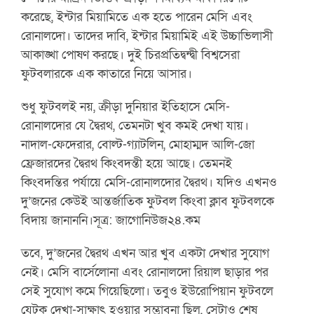
করেছে, ইন্টার মিয়ামিতে এক হতে পারেন মেসি এবং
রোনালদো। তাদের দাবি, ইন্টার মিয়ামিই এই উচ্চাভিলাসী
আকাঙ্খা পোষণ করছে। দুই চিরপ্রতিদ্বন্দ্বী বিশ্বসেরা
ফুটবলারকে এক কাতারে নিয়ে আসার।
শুধু ফুটবলই নয়, ক্রীড়া দুনিয়ার ইতিহাসে মেসি-
রোনালদোর যে দ্বৈরথ, তেমনটা খুব কমই দেখা যায়।
নাদাল-ফেদেরার, বোল্ট-গ্যাটলিন, মোহাম্মদ আলি-জো
ফ্রেজারদের দ্বৈরথ কিংবদন্তী হয়ে আছে। তেমনই
কিংবদন্তির পর্যায়ে মেসি-রোনালদোর দ্বৈরথ। যদিও এখনও
দু’জনের কেউই আন্তর্জাতিক ফুটবল কিংবা ক্লাব ফুটবলকে
বিদায় জানাননি।
সূত্র: জাগোনিউজ২৪.কম
তবে, দু’জনের দ্বৈরথ এখন আর খুব একটা দেখার সুযোগ
নেই। মেসি বার্সেলোনা এবং রোনালদো রিয়াল ছাড়ার পর
সেই সুযোগ কমে গিয়েছিলো। তবুও ইউরোপিয়ান ফুটবলে
যেটুকু দেখা-সাক্ষাৎ হওয়ার সম্ভাবনা ছিল, সেটাও শেষ