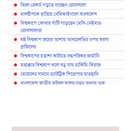
বিরল রেকর্ড গড়তে যাচ্ছেন রোনালদো
মালদ্বীপকে হারিয়ে সেমিফাইনালে বাংলাদেশ
বিশ্বকাপে কোথায় ঘাঁটি গাড়ছেন মেসি-নেইমার-
রোনালদোরা
ষষ্ঠ বিশ্বকাপ জয়ের আশায় আনচেলত্তির ওপর ভরসা
ব্রাজিলের
বিশ্বকাপের হতাশা কাটাতে বদ্ধপরিকর জার্মানি
মরক্কোর বিশ্বকাপ দলে বড় নাম হাকিমি-দিয়াজ
মেয়েদের সামনে হ্যাটট্রিক শিরোপার হাতছানি
বাংলাদেশ জাতীয় ফুটবল দলের নতুন অধ্যায় শুরু
প্রথমবারের মতো রিয়ালের কোন খেলোয়াড় ছাড়াই
স্পেনের বিশ্বকাপ দল ঘোষণা
বিশ্বকাপে ইতালি না থাকলেও আছেন তিন ইতালিয়ান
বিশ্বকাপের অনুশীলন ঘাঁটি যুক্তরাষ্ট্র থেকে মেক্সিকোতে
সরিয়ে নিয়েছে ইরান