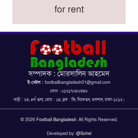
নতুন কোচ থমাস ডুলি
for rent
বর্ষসেরা ক্রীড়াবিদ ও পপুলার চয়েজসহ ফুটবলার হামজা
চৌধুরীর ত্রিমুকুট
ব্রাজিলের বিশ্বকাপ দলে নেইমার, জল্পনার অবসান
ইতিহাস গড়ার অপেক্ষায় রোনালদো!
ফেডারেশন কাপ: আজকের ফাইনাল বুধবার
কুল-বিএসপিএ অ্যাওয়ার্ডের সংক্ষিপ্ত তালিকায় হামজা-
ঋতুপর্ণা
সম্পাদক : মোরসালিন আহমেদ
বসুন্ধরা কিংসের ষষ্ঠ শিরোপা জয়
ই-মেইল :
footballbangladesh01@gmail.com
ফোন : ০১৬১৭০৪০৩৪৮
বাড়ী : ২৪, ৪র্থ তলা, রোড : ১৪, ব্লক : জি, নিকেতন, গুলশান, ঢাকা-১২১২।
© 2026
Football Bangladesh
. All Rights Reserved.
Developed by:
@Sohel