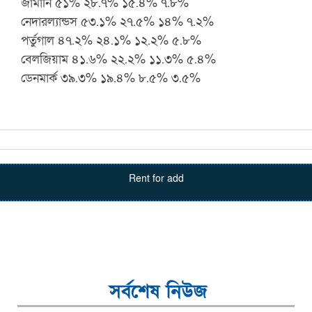
জার্মানি ৫১% ২৮.৭% ১৫.৪% ৭.৮%
নেদারল্যান্ডস ৫৩.১% ২৭.৫% ১৪% ৭.২%
পর্তুগাল ৪৭.২% ২৪.১% ১২.২% ৫.৮%
বেলজিয়াম ৪১.৬% ২২.২% ১১.৩% ৫.৪%
ডেনমার্ক ৩৯.৩% ১৯.৪% ৮.৫% ৩.৫%
Rent for add
সর্বশেষ নিউজ