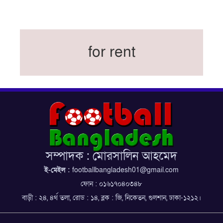
বিশ্বকাপের অনুশীলন ঘাঁটি যুক্তরাষ্ট্র থেকে মেক্সিকোতে
সরিয়ে নিয়েছে ইরান
নতুন কোচ থমাস ডুলি
for rent
বর্ষসেরা ক্রীড়াবিদ ও পপুলার চয়েজসহ ফুটবলার হামজা
চৌধুরীর ত্রিমুকুট
ব্রাজিলের বিশ্বকাপ দলে নেইমার, জল্পনার অবসান
ইতিহাস গড়ার অপেক্ষায় রোনালদো!
ফেডারেশন কাপ: আজকের ফাইনাল বুধবার
কুল-বিএসপিএ অ্যাওয়ার্ডের সংক্ষিপ্ত তালিকায় হামজা-
ঋতুপর্ণা
সম্পাদক : মোরসালিন আহমেদ
বসুন্ধরা কিংসের ষষ্ঠ শিরোপা জয়
ই-মেইল :
footballbangladesh01@gmail.com
ফোন : ০১৬১৭০৪০৩৪৮
বাড়ী : ২৪, ৪র্থ তলা, রোড : ১৪, ব্লক : জি, নিকেতন, গুলশান, ঢাকা-১২১২।