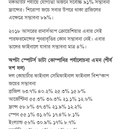
নকআউট পর্যায়ে যোগ্যতা অর্জনে সর্বোচ্চ ৯১% সম্ভাবনা
ফ্রান্সের। শিরোপা জয়ে সবার উপরে থাকা ব্রাজিলের
এক্ষেত্রে সম্ভাবনা ৮৯%।
২০১৮ আসরের রানার্সআপ ক্রোয়েশিয়ার এবার সেই
পারফরমেন্সের পুনরাবৃত্তির কোন সম্ভাবনা নেই। এবার
তাদের ফাইনালে যাবার সম্ভাবনা মাত্র ৪%।
অপটা স্পোটর্স ডাটা কোম্পানির পর্যালোচনা এমন (শীর্ষ
দশ দল)
দল কোয়ার্টার ফাইনাল সেমিফাইনাল ফাইনাল বিশ^কাপ
জয়ের সম্ভাবনা
ব্রাজিল ৬৩.৭% ৪০.২% ২৫.৩% ১৫.৮%
আর্জেন্টিনা ৫৫.৩% ৩৬.৩% ২১.১% ১২.৬%
ফ্রান্স ৫৮.৮% ৩৭.৩% ২১.৯% ১২.২%
স্পেন ৫৫.১% ৩১.৬% ১৭.৪% ৮.১%
ইংল্যান্ড ৫৬% ৩০.৯% ১৭% ৮.৭%