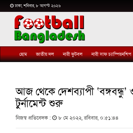
ঢাকা, শনিবার, ৮ আগস্ট ২০২৬
হোম
জাতীয় দল
নারী ফুটবল
নারী সাফ চ্যাম্পিয়নশিপ
আজ থেকে দেশব্যাপী ‘বঙ্গবন্ধু’ 
টুর্নামেন্ট শুরু
নিজস্ব প্রতিবেদক :
৮ মে ২০২২, রবিবার, ০:৫১:৪৪