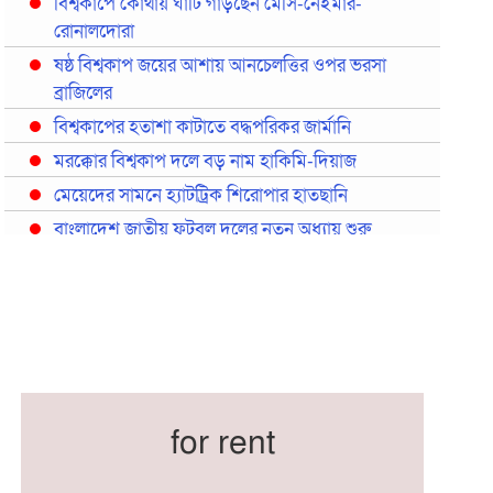
বিশ্বকাপে কোথায় ঘাঁটি গাড়ছেন মেসি-নেইমার-
রোনালদোরা
ষষ্ঠ বিশ্বকাপ জয়ের আশায় আনচেলত্তির ওপর ভরসা
ব্রাজিলের
বিশ্বকাপের হতাশা কাটাতে বদ্ধপরিকর জার্মানি
মরক্কোর বিশ্বকাপ দলে বড় নাম হাকিমি-দিয়াজ
মেয়েদের সামনে হ্যাটট্রিক শিরোপার হাতছানি
বাংলাদেশ জাতীয় ফুটবল দলের নতুন অধ্যায় শুরু
প্রথমবারের মতো রিয়ালের কোন খেলোয়াড় ছাড়াই
স্পেনের বিশ্বকাপ দল ঘোষণা
বিশ্বকাপে ইতালি না থাকলেও আছেন তিন ইতালিয়ান
বিশ্বকাপের অনুশীলন ঘাঁটি যুক্তরাষ্ট্র থেকে মেক্সিকোতে
সরিয়ে নিয়েছে ইরান
নতুন কোচ থমাস ডুলি
for rent
বর্ষসেরা ক্রীড়াবিদ ও পপুলার চয়েজসহ ফুটবলার হামজা
চৌধুরীর ত্রিমুকুট