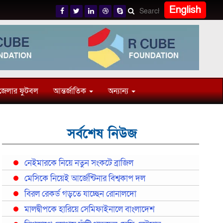
English
জেলার ফুটবল
আন্তর্জাতিক
অন্যান্য
সর্বশেষ নিউজ
নেইমারকে নিয়ে নতুন সংকটে ব্রাজিল
মেসিকে নিয়েই আর্জেন্টিনার বিশ্বকাপ দল
বিরল রেকর্ড গড়তে যাচ্ছেন রোনালদো
মালদ্বীপকে হারিয়ে সেমিফাইনালে বাংলাদেশ