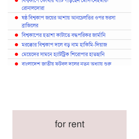
বিশ্বকাপে কোথায় ঘাঁটি গাড়ছেন মেসি-নেইমার-
রোনালদোরা
ষষ্ঠ বিশ্বকাপ জয়ের আশায় আনচেলত্তির ওপর ভরসা
ব্রাজিলের
বিশ্বকাপের হতাশা কাটাতে বদ্ধপরিকর জার্মানি
মরক্কোর বিশ্বকাপ দলে বড় নাম হাকিমি-দিয়াজ
মেয়েদের সামনে হ্যাটট্রিক শিরোপার হাতছানি
বাংলাদেশ জাতীয় ফুটবল দলের নতুন অধ্যায় শুরু
প্রথমবারের মতো রিয়ালের কোন খেলোয়াড় ছাড়াই
স্পেনের বিশ্বকাপ দল ঘোষণা
বিশ্বকাপে ইতালি না থাকলেও আছেন তিন ইতালিয়ান
বিশ্বকাপের অনুশীলন ঘাঁটি যুক্তরাষ্ট্র থেকে মেক্সিকোতে
সরিয়ে নিয়েছে ইরান
নতুন কোচ থমাস ডুলি
for rent
বর্ষসেরা ক্রীড়াবিদ ও পপুলার চয়েজসহ ফুটবলার হামজা
চৌধুরীর ত্রিমুকুট