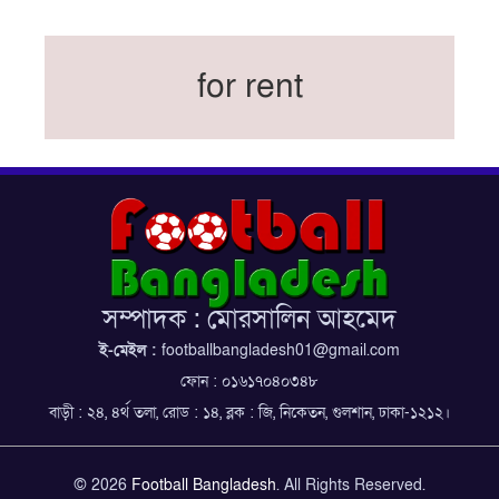
বিশ্বকাপের অনুশীলন ঘাঁটি যুক্তরাষ্ট্র থেকে মেক্সিকোতে
সরিয়ে নিয়েছে ইরান
নতুন কোচ থমাস ডুলি
for rent
বর্ষসেরা ক্রীড়াবিদ ও পপুলার চয়েজসহ ফুটবলার হামজা
চৌধুরীর ত্রিমুকুট
ব্রাজিলের বিশ্বকাপ দলে নেইমার, জল্পনার অবসান
ইতিহাস গড়ার অপেক্ষায় রোনালদো!
ফেডারেশন কাপ: আজকের ফাইনাল বুধবার
কুল-বিএসপিএ অ্যাওয়ার্ডের সংক্ষিপ্ত তালিকায় হামজা-
ঋতুপর্ণা
সম্পাদক : মোরসালিন আহমেদ
বসুন্ধরা কিংসের ষষ্ঠ শিরোপা জয়
ই-মেইল :
footballbangladesh01@gmail.com
ফোন : ০১৬১৭০৪০৩৪৮
বাড়ী : ২৪, ৪র্থ তলা, রোড : ১৪, ব্লক : জি, নিকেতন, গুলশান, ঢাকা-১২১২।
© 2026
Football Bangladesh
. All Rights Reserved.