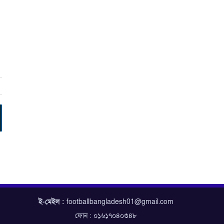
ই-মেইল :
footballbangladesh01@gmail.com
ফোন : ০১৬১৭০৪০৩৪৮