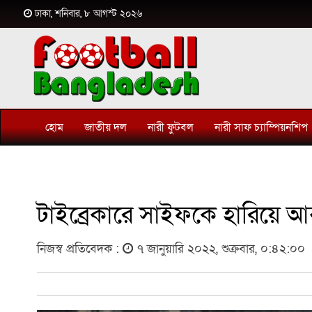
ঢাকা, শনিবার, ৮ আগস্ট ২০২৬
হোম
জাতীয় দল
নারী ফুটবল
নারী সাফ চ্যাম্পিয়নশিপ
টাইব্রেকারে সাইফকে হারিয়ে 
নিজস্ব প্রতিবেদক :
৭ জানুয়ারি ২০২২, শুক্রবার, ০:৪২:০০