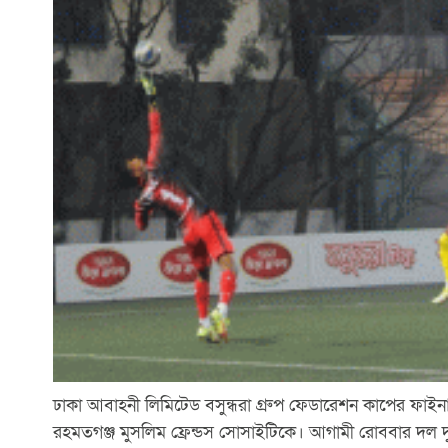
ঢাকা আবাহনী লিমিটেড বসুন্ধরা গ্রুপ ফেডারেশন কাপের ফাইন
রহমতগঞ্জ মুসলিম ফ্রেন্ডস সোসাইটিকে। আগামী রোববার দল 