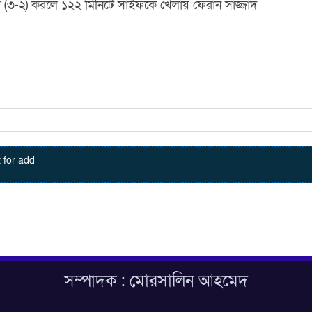
 (৩-২) করলে ১২২ মিনিটে সাইফকে খেলায় ফেরান সাজ্জাদ
 for add
সম্পাদক : মোরসালিন আহমেদ