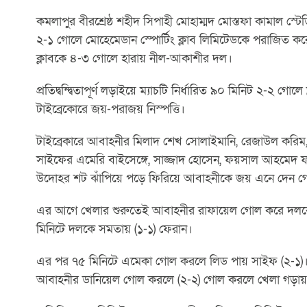
কমলাপুর বীরশ্রেষ্ঠ শহীদ সিপাহী মোহাম্মদ মোস্তফা কামাল স
২-১ গোলে মোহেমেডান স্পোর্টিং ক্লাব লিমিটেডকে পরাজিত করে।
ক্লাবকে ৪-৩ গোলে হারায় নীল-আকাশীর দল।
প্রতিদ্বন্দ্বিতাপূর্ণ লড়াইয়ে ম্যাচটি নির্ধারিত ৯০ মিনিট ২-২
টাইব্রেকোরে জয়-পরাজয় নিস্পত্তি।
টাইব্রেকারে আবাহনীর মিলাদ শেখ সোলাইমানি, রেজাউল করিম
সাইফের এমেরি বাইসেঙ্গে, সাজ্জাদ হোসেন, ফয়সাল আহমেদ
উদোহর শট ঝাঁপিয়ে পড়ে ফিরিয়ে আবাহনীকে জয় এনে দেন 
এর আগে খেলার শুরুতেই আবাহনীর রাফায়েল গোল করে দলক
মিনিটে দলকে সমতায় (১-১) ফেরান।
এর পর ৭৫ মিনিটে এমেকা গোল করলে লিড পায় সাইফ (২-১)। কিন
আবাহনীর ডানিয়েল গোল করলে (২-২) গোল করলে খেলা গড়ায়