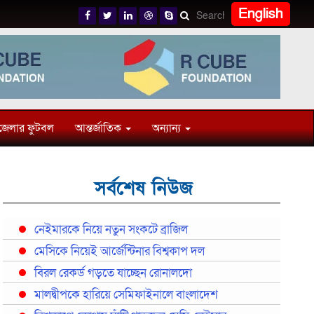
English
জেলার ফুটবল
আন্তর্জাতিক
অন্যান্য
সর্বশেষ নিউজ
নেইমারকে নিয়ে নতুন সংকটে ব্রাজিল
মেসিকে নিয়েই আর্জেন্টিনার বিশ্বকাপ দল
বিরল রেকর্ড গড়তে যাচ্ছেন রোনালদো
মালদ্বীপকে হারিয়ে সেমিফাইনালে বাংলাদেশ