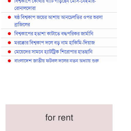
বিশ্বকাপে কোথায় ঘাঁটি গাড়ছেন মেসি-নেইমার-
রোনালদোরা
ষষ্ঠ বিশ্বকাপ জয়ের আশায় আনচেলত্তির ওপর ভরসা
ব্রাজিলের
বিশ্বকাপের হতাশা কাটাতে বদ্ধপরিকর জার্মানি
মরক্কোর বিশ্বকাপ দলে বড় নাম হাকিমি-দিয়াজ
মেয়েদের সামনে হ্যাটট্রিক শিরোপার হাতছানি
বাংলাদেশ জাতীয় ফুটবল দলের নতুন অধ্যায় শুরু
প্রথমবারের মতো রিয়ালের কোন খেলোয়াড় ছাড়াই
স্পেনের বিশ্বকাপ দল ঘোষণা
বিশ্বকাপে ইতালি না থাকলেও আছেন তিন ইতালিয়ান
বিশ্বকাপের অনুশীলন ঘাঁটি যুক্তরাষ্ট্র থেকে মেক্সিকোতে
সরিয়ে নিয়েছে ইরান
নতুন কোচ থমাস ডুলি
for rent
বর্ষসেরা ক্রীড়াবিদ ও পপুলার চয়েজসহ ফুটবলার হামজা
চৌধুরীর ত্রিমুকুট