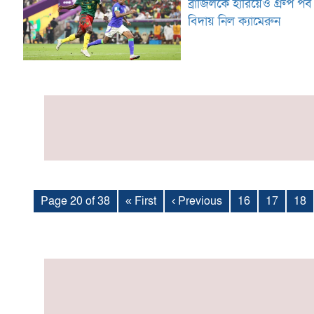
ব্রাজিলকে হারিয়েও গ্রুপ পর্
বিদায় নিল ক্যামেরুন
Page 20 of 38
« First
‹ Previous
16
17
18