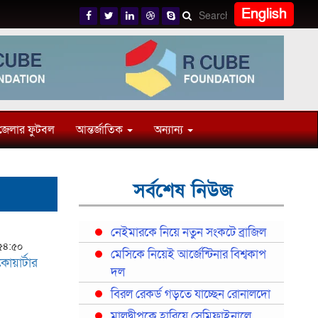
English
জেলার ফুটবল
আন্তর্জাতিক
অন্যান্য
সর্বশেষ নিউজ
নেইমারকে নিয়ে নতুন সংকটে ব্রাজিল
:৫৪:৫০
মেসিকে নিয়েই আর্জেন্টিনার বিশ্বকাপ
োয়ার্টার
দল
বিরল রেকর্ড গড়তে যাচ্ছেন রোনালদো
মালদ্বীপকে হারিয়ে সেমিফাইনালে