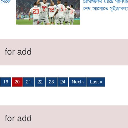
ব থেকে
রোমাঞ্চকর ম্যাচে সার্বিয়
শেষ ষোলোতে সুইজারল্যা
for add
19
20
21
22
23
24
Next ›
Last »
for add