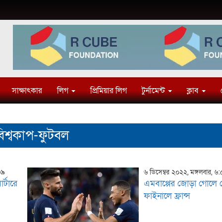
সাক্ষাৎকার
লিগ
প্রিমিয়ার লিগ
টুর্নামেন্ট
ক্লাব
িশ্বকাপ-ফুটবল
৩৯
৬ ডিসেম্বর ২০২২, মঙ্গলবার, ৬
র্টারে
এমবাপ্পের জোড়া গোলে ক
ফাইনালে ফ্রান্স