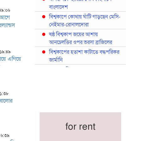
বাংলাদেশ
:৪৯:০৬
বিশ্বকাপে কোথায় ঘাঁটি গাড়ছেন মেসি-
র আগে
নেইমার-রোনালদোরা
ল্যান্ডস
ষষ্ঠ বিশ্বকাপ জয়ের আশায়
আনচেলত্তির ওপর ভরসা ব্রাজিলের
বিশ্বকাপের হতাশা কাটাতে বদ্ধপরিকর
:১৯:৪৯
রিয়ে এগিয়ে
জার্মানি
ড
মরক্কোর বিশ্বকাপ দলে বড় নাম
হাকিমি-দিয়াজ
মেয়েদের সামনে হ্যাটট্রিক শিরোপার
০১:৩৮
হাতছানি
 ষোলোর
বাংলাদেশ জাতীয় ফুটবল দলের নতুন
অধ্যায় শুরু
প্রথমবারের মতো রিয়ালের কোন
for rent
খেলোয়াড় ছাড়াই স্পেনের বিশ্বকাপ
:৩৬:৩৯
দল ঘোষণা