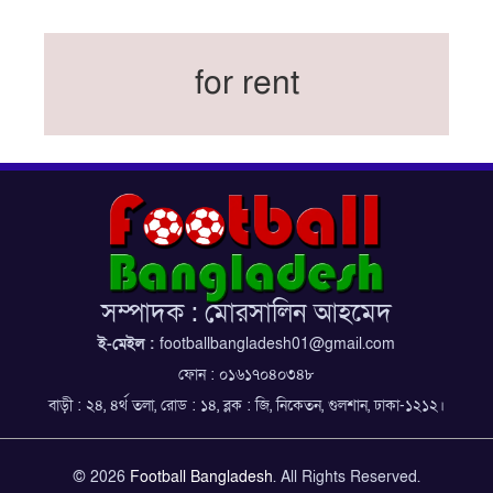
সরিয়ে নিয়েছে ইরান
নতুন কোচ থমাস ডুলি
for rent
বর্ষসেরা ক্রীড়াবিদ ও পপুলার চয়েজসহ ফুটবলার হামজা
চৌধুরীর ত্রিমুকুট
ব্রাজিলের বিশ্বকাপ দলে নেইমার, জল্পনার অবসান
ইতিহাস গড়ার অপেক্ষায় রোনালদো!
ফেডারেশন কাপ: আজকের ফাইনাল বুধবার
কুল-বিএসপিএ অ্যাওয়ার্ডের সংক্ষিপ্ত তালিকায় হামজা-
ঋতুপর্ণা
সম্পাদক : মোরসালিন আহমেদ
বসুন্ধরা কিংসের ষষ্ঠ শিরোপা জয়
ই-মেইল :
footballbangladesh01@gmail.com
ফোন : ০১৬১৭০৪০৩৪৮
বাড়ী : ২৪, ৪র্থ তলা, রোড : ১৪, ব্লক : জি, নিকেতন, গুলশান, ঢাকা-১২১২।
© 2026
Football Bangladesh
. All Rights Reserved.