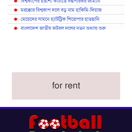
বিশ্বকাপের হতাশা কাটাতে বদ্ধপরিকর জার্মানি
মরক্কোর বিশ্বকাপ দলে বড় নাম হাকিমি-দিয়াজ
মেয়েদের সামনে হ্যাটট্রিক শিরোপার হাতছানি
বাংলাদেশ জাতীয় ফুটবল দলের নতুন অধ্যায় শুরু
প্রথমবারের মতো রিয়ালের কোন খেলোয়াড় ছাড়াই
স্পেনের বিশ্বকাপ দল ঘোষণা
বিশ্বকাপে ইতালি না থাকলেও আছেন তিন ইতালিয়ান
বিশ্বকাপের অনুশীলন ঘাঁটি যুক্তরাষ্ট্র থেকে মেক্সিকোতে
সরিয়ে নিয়েছে ইরান
নতুন কোচ থমাস ডুলি
for rent
বর্ষসেরা ক্রীড়াবিদ ও পপুলার চয়েজসহ ফুটবলার হামজা
চৌধুরীর ত্রিমুকুট
ব্রাজিলের বিশ্বকাপ দলে নেইমার, জল্পনার অবসান
ইতিহাস গড়ার অপেক্ষায় রোনালদো!
ফেডারেশন কাপ: আজকের ফাইনাল বুধবার