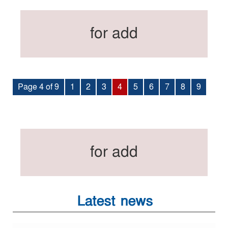
for add
Page 4 of 9
1
2
3
4
5
6
7
8
9
for add
Latest news