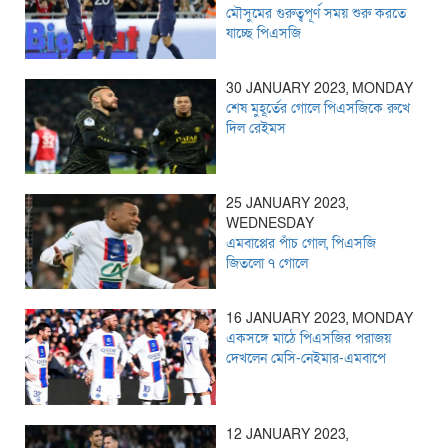
মৌসুমের গুরুত্বপূর্ণ সময় শুরু করতে
যাচ্ছে পিএসজি
30 JANUARY 2023, MONDAY
শেষ মুহূর্তের গোলে পিএসজিকে রুখে
দিল রেইমস
25 JANUARY 2023,
WEDNESDAY
এমবাপ্পের পাঁচ গোল, পিএসজি
জিতলো ৭ গোলে
16 JANUARY 2023, MONDAY
একসঙ্গে মাঠে পিএসজির পরাজয়
দেখলেন মেসি-নেইমার-এমবাপে
12 JANUARY 2023,