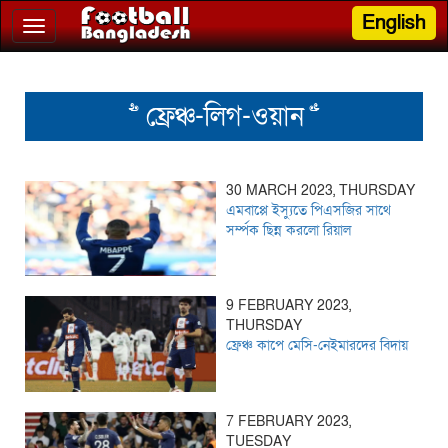
English
Toggle
navigation
>> ফ্রেঞ্চ-লিগ-ওয়ান <<
30 MARCH 2023, THURSDAY
এমবাপ্পে ইস্যুতে পিএসজির সাথে
সর্ম্পক ছিন্ন করলো রিয়াল
9 FEBRUARY 2023,
THURSDAY
ফ্রেঞ্চ কাপে মেসি-নেইমারদের বিদায়
7 FEBRUARY 2023,
TUESDAY