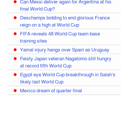
Can Messi deliver again for Argentina at his
final World Cup?
Deschamps bidding to end glorious France
reign on a high at World Cup
FIFA reveals 48 World Cup team base
training sites
Yamal injury hangs over Spain as Uruguay
Feisty Japan veteran Nagatomo still hungry
at record fifth World Cup
Egypt eye World Cup breakthrough in Salah’s
likely last World Cup
Mexico dream of quarter-final
Liverpool legend Salah bids farewell
Iran move World Cup base from US to Mexico
Congo World Cup squad must isolate before
entry to US: official