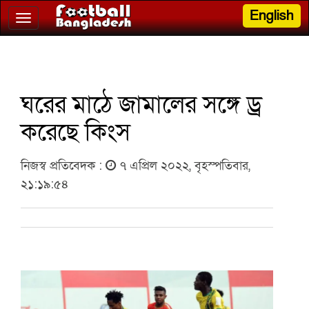
English
Toggle
navigation
ঘরের মাঠে জামালের সঙ্গে ড্র
করেছে কিংস
নিজস্ব প্রতিবেদক :
৭ এপ্রিল ২০২২, বৃহস্পতিবার,
২১:১৯:৫৪