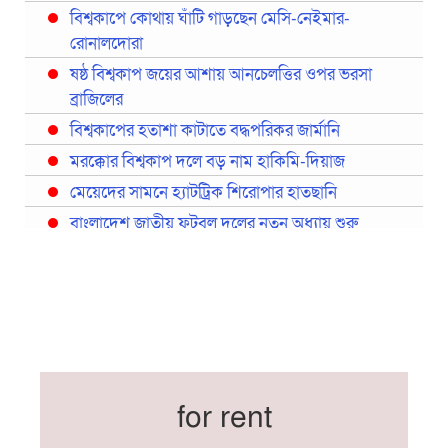
বিশ্বকাপে কোথায় ঘাঁটি গাড়ছেন মেসি-নেইমার-
রোনালদোরা
ষষ্ঠ বিশ্বকাপ জয়ের আশায় আনচেলত্তির ওপর ভরসা
ব্রাজিলের
বিশ্বকাপের হতাশা কাটাতে বদ্ধপরিকর জার্মানি
মরক্কোর বিশ্বকাপ দলে বড় নাম হাকিমি-দিয়াজ
মেয়েদের সামনে হ্যাটট্রিক শিরোপার হাতছানি
বাংলাদেশ জাতীয় ফুটবল দলের নতুন অধ্যায় শুরু
প্রথমবারের মতো রিয়ালের কোন খেলোয়াড় ছাড়াই
স্পেনের বিশ্বকাপ দল ঘোষণা
বিশ্বকাপে ইতালি না থাকলেও আছেন তিন ইতালিয়ান
বিশ্বকাপের অনুশীলন ঘাঁটি যুক্তরাষ্ট্র থেকে মেক্সিকোতে
সরিয়ে নিয়েছে ইরান
নতুন কোচ থমাস ডুলি
for rent
বর্ষসেরা ক্রীড়াবিদ ও পপুলার চয়েজসহ ফুটবলার হামজা