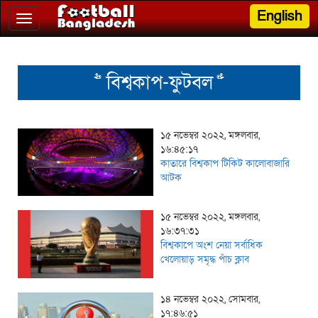
English
Toggle
navigation
>> বিশ্বকাপ-ফুটবল <<
১৫ নভেম্বর ২০২২, মঙ্গলবার,
১৬:৪৫:১৭
কাতারে বিশ্বকাপ টিকিট কালোবাজারি
আটক
১৫ নভেম্বর ২০২২, মঙ্গলবার,
১৬:৩৭:৩১
বিশ্বকাপে অংশ নেয়া সর্বাধিক
খেলোয়াড় সমৃদ্ধ পাঁচ ক্লাব
১৪ নভেম্বর ২০২২, সোমবার,
১৭:৪৬:৫১