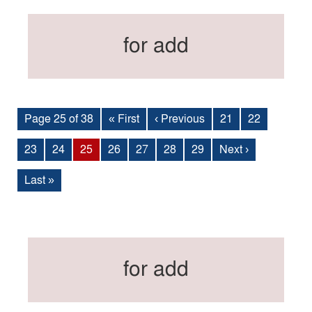
for add
Page 25 of 38
« First
‹ Previous
21
22
23
24
25
26
27
28
29
Next ›
Last »
for add