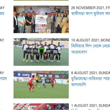
DAY
26 NOVEMBER 2021, F
 জয়
স্বাধীনতা কাপ ফুটবল কা
AY
16 AUGUST 2021, MON
প্রিমিয়ার লিগ থেকে নেম
আরামবাগ
AY
8 AUGUST 2021, SUND
গোলে
মুক্তিযোদ্ধা-বারিধারা পয়ে
ভাগাভাগি
1 AUGUST 2021, SUND