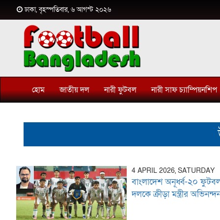
ঢাকা, বৃহস্পতিবার, ৬ আগস্ট ২০২৬
হোম
জাতীয় দল
নারী ফুটবল
নারী সাফ চ্যাম্পিয়নশিপ
4 APRIL 2026, SATURDAY
বাংলাদেশ অনূর্ধ্ব-২০ ফুটব
দলকে ক্রীড়া মন্ত্রীর অভিনন্দ