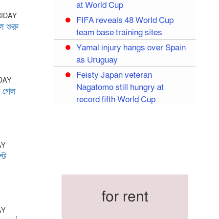
at World Cup
RIDAY
FIFA reveals 48 World Cup
ল শুরু
team base training sites
Yamal injury hangs over Spain
as Uruguay
Feisty Japan veteran
DAY
Nagatomo still hungry at
ে গেল
record fifth World Cup
Egypt eye World Cup
breakthrough in Salah’s likely
last World Cup
AY
Mexico dream of quarter-final
ন্ট
Liverpool legend Salah bids
farewell
for rent
Iran move World Cup base
from US to Mexico
AY