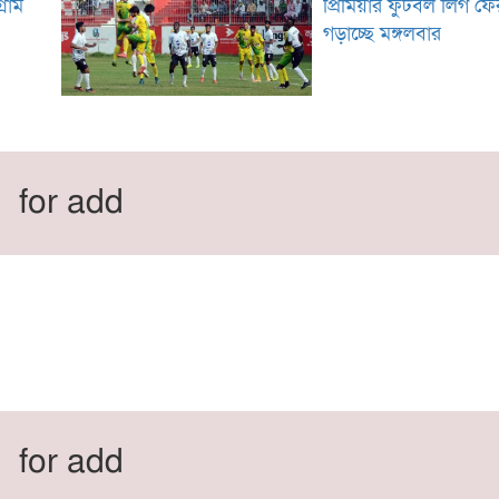
্রাম
প্রিমিয়ার ফুটবল লিগ ফে
গড়াচ্ছে মঙ্গলবার
for add
for add