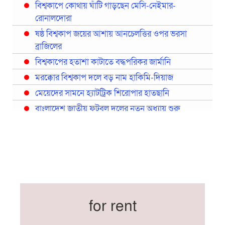
বিশ্বকাপে কোথায় ঘাঁটি গাড়ছেন মেসি-নেইমার-
রোনালদোরা
ষষ্ঠ বিশ্বকাপ জয়ের আশায় আনচেলত্তির ওপর ভরসা
ব্রাজিলের
বিশ্বকাপের হতাশা কাটাতে বদ্ধপরিকর জার্মানি
মরক্কোর বিশ্বকাপ দলে বড় নাম হাকিমি-দিয়াজ
মেয়েদের সামনে হ্যাটট্রিক শিরোপার হাতছানি
বাংলাদেশ জাতীয় ফুটবল দলের নতুন অধ্যায় শুরু
প্রথমবারের মতো রিয়ালের কোন খেলোয়াড় ছাড়াই
স্পেনের বিশ্বকাপ দল ঘোষণা
বিশ্বকাপে ইতালি না থাকলেও আছেন তিন ইতালিয়ান
বিশ্বকাপের অনুশীলন ঘাঁটি যুক্তরাষ্ট্র থেকে মেক্সিকোতে
সরিয়ে নিয়েছে ইরান
নতুন কোচ থমাস ডুলি
for rent
বর্ষসেরা ক্রীড়াবিদ ও পপুলার চয়েজসহ ফুটবলার হামজা
চৌধুরীর ত্রিমুকুট