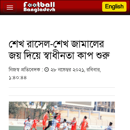
English
Toggle
navigation
শেখ রাসেল-শেখ জামালের
জয় দিয়ে স্বাধীনতা কাপ শুরু
নিজস্ব প্রতিবেদক :
২৮ নভেম্বর ২০২১, রবিবার,
১:৪০:৪৪