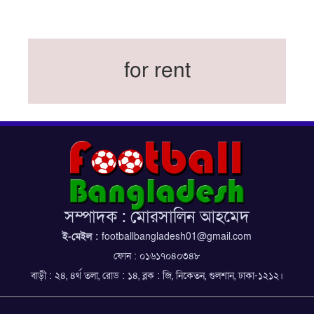
বিশ্বকাপের অনুশীলন ঘাঁটি যুক্তরাষ্ট্র থেকে মেক্সিকোতে
সরিয়ে নিয়েছে ইরান
নতুন কোচ থমাস ডুলি
for rent
বর্ষসেরা ক্রীড়াবিদ ও পপুলার চয়েজসহ ফুটবলার হামজা
চৌধুরীর ত্রিমুকুট
ব্রাজিলের বিশ্বকাপ দলে নেইমার, জল্পনার অবসান
ইতিহাস গড়ার অপেক্ষায় রোনালদো!
ফেডারেশন কাপ: আজকের ফাইনাল বুধবার
কুল-বিএসপিএ অ্যাওয়ার্ডের সংক্ষিপ্ত তালিকায় হামজা-
ঋতুপর্ণা
সম্পাদক : মোরসালিন আহমেদ
বসুন্ধরা কিংসের ষষ্ঠ শিরোপা জয়
ই-মেইল :
footballbangladesh01@gmail.com
ফোন : ০১৬১৭০৪০৩৪৮
বাড়ী : ২৪, ৪র্থ তলা, রোড : ১৪, ব্লক : জি, নিকেতন, গুলশান, ঢাকা-১২১২।